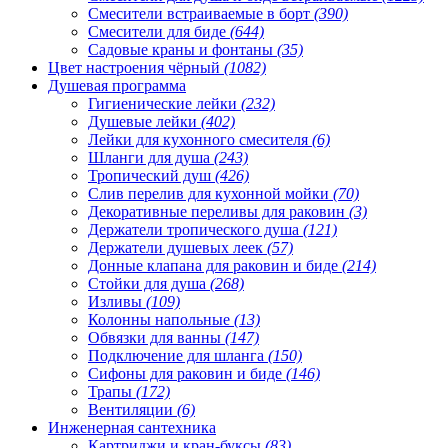
Смесители встраиваемые в борт
(390)
Смесители для биде
(644)
Садовые краны и фонтаны
(35)
Цвет настроения чёрный
(1082)
Душевая программа
Гигиенические лейки
(232)
Душевые лейки
(402)
Лейки для кухонного смесителя
(6)
Шланги для душа
(243)
Тропический душ
(426)
Слив перелив для кухонной мойки
(70)
Декоративные переливы для раковин
(3)
Держатели тропического душа
(121)
Держатели душевых леек
(57)
Донные клапана для раковин и биде
(214)
Стойки для душа
(268)
Изливы
(109)
Колонны напольные
(13)
Обвязки для ванны
(147)
Подключение для шланга
(150)
Сифоны для раковин и биде
(146)
Трапы
(172)
Вентиляции
(6)
Инженерная сантехника
Картриджи и кран-буксы
(83)