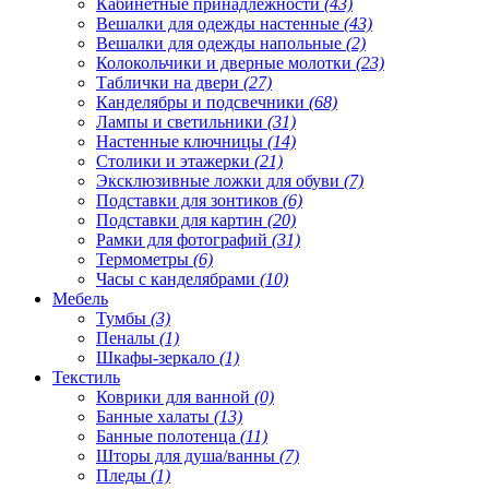
Кабинетные принадлежности
(43)
Вешалки для одежды настенные
(43)
Вешалки для одежды напольные
(2)
Колокольчики и дверные молотки
(23)
Таблички на двери
(27)
Канделябры и подсвечники
(68)
Лампы и светильники
(31)
Настенные ключницы
(14)
Столики и этажерки
(21)
Эксклюзивные ложки для обуви
(7)
Подставки для зонтиков
(6)
Подставки для картин
(20)
Рамки для фотографий
(31)
Термометры
(6)
Часы с канделябрами
(10)
Мебель
Тумбы
(3)
Пеналы
(1)
Шкафы-зеркало
(1)
Текстиль
Коврики для ванной
(0)
Банные халаты
(13)
Банные полотенца
(11)
Шторы для душа/ванны
(7)
Пледы
(1)