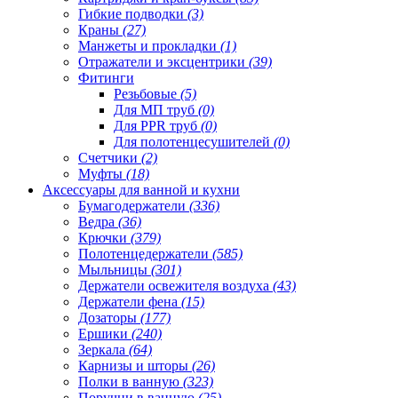
Гибкие подводки
(3)
Краны
(27)
Манжеты и прокладки
(1)
Отражатели и эксцентрики
(39)
Фитинги
Резьбовые
(5)
Для МП труб
(0)
Для PPR труб
(0)
Для полотенцесушителей
(0)
Счетчики
(2)
Муфты
(18)
Аксессуары для ванной и кухни
Бумагодержатели
(336)
Ведра
(36)
Крючки
(379)
Полотенцедержатели
(585)
Мыльницы
(301)
Держатели освежителя воздуха
(43)
Держатели фена
(15)
Дозаторы
(177)
Ершики
(240)
Зеркала
(64)
Карнизы и шторы
(26)
Полки в ванную
(323)
Поручни в ванную
(25)