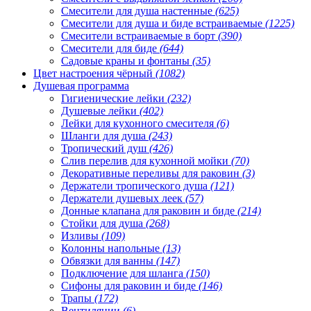
Смесители для душа настенные
(625)
Смесители для душа и биде встраиваемые
(1225)
Смесители встраиваемые в борт
(390)
Смесители для биде
(644)
Садовые краны и фонтаны
(35)
Цвет настроения чёрный
(1082)
Душевая программа
Гигиенические лейки
(232)
Душевые лейки
(402)
Лейки для кухонного смесителя
(6)
Шланги для душа
(243)
Тропический душ
(426)
Слив перелив для кухонной мойки
(70)
Декоративные переливы для раковин
(3)
Держатели тропического душа
(121)
Держатели душевых леек
(57)
Донные клапана для раковин и биде
(214)
Стойки для душа
(268)
Изливы
(109)
Колонны напольные
(13)
Обвязки для ванны
(147)
Подключение для шланга
(150)
Сифоны для раковин и биде
(146)
Трапы
(172)
Вентиляции
(6)