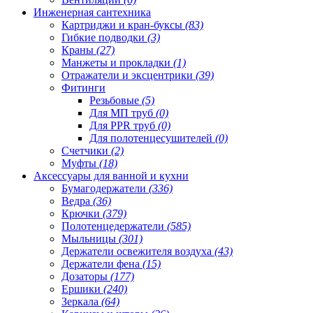
Инженерная сантехника
Картриджи и кран-буксы
(83)
Гибкие подводки
(3)
Краны
(27)
Манжеты и прокладки
(1)
Отражатели и эксцентрики
(39)
Фитинги
Резьбовые
(5)
Для МП труб
(0)
Для PPR труб
(0)
Для полотенцесушителей
(0)
Счетчики
(2)
Муфты
(18)
Аксессуары для ванной и кухни
Бумагодержатели
(336)
Ведра
(36)
Крючки
(379)
Полотенцедержатели
(585)
Мыльницы
(301)
Держатели освежителя воздуха
(43)
Держатели фена
(15)
Дозаторы
(177)
Ершики
(240)
Зеркала
(64)