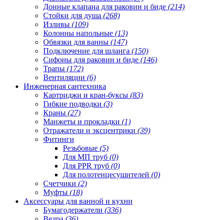
Донные клапана для раковин и биде
(214)
Стойки для душа
(268)
Изливы
(109)
Колонны напольные
(13)
Обвязки для ванны
(147)
Подключение для шланга
(150)
Сифоны для раковин и биде
(146)
Трапы
(172)
Вентиляции
(6)
Инженерная сантехника
Картриджи и кран-буксы
(83)
Гибкие подводки
(3)
Краны
(27)
Манжеты и прокладки
(1)
Отражатели и эксцентрики
(39)
Фитинги
Резьбовые
(5)
Для МП труб
(0)
Для PPR труб
(0)
Для полотенцесушителей
(0)
Счетчики
(2)
Муфты
(18)
Аксессуары для ванной и кухни
Бумагодержатели
(336)
Ведра
(36)