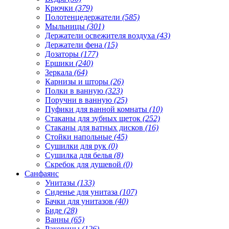
Крючки
(379)
Полотенцедержатели
(585)
Мыльницы
(301)
Держатели освежителя воздуха
(43)
Держатели фена
(15)
Дозаторы
(177)
Ершики
(240)
Зеркала
(64)
Карнизы и шторы
(26)
Полки в ванную
(323)
Поручни в ванную
(25)
Пуфики для ванной комнаты
(10)
Стаканы для зубных щеток
(252)
Стаканы для ватных дисков
(16)
Стойки напольные
(45)
Сушилки для рук
(0)
Сушилка для белья
(8)
Скребок для душевой
(0)
Санфаянс
Унитазы
(133)
Сиденье для унитаза
(107)
Бачки для унитазов
(40)
Биде
(28)
Ванны
(65)
Раковины
(126)