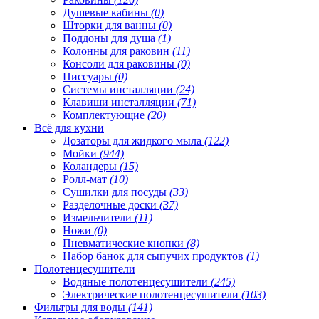
Душевые кабины
(0)
Шторки для ванны
(0)
Поддоны для душа
(1)
Колонны для раковин
(11)
Консоли для раковины
(0)
Писсуары
(0)
Системы инсталляции
(24)
Клавиши инсталляции
(71)
Комплектующие
(20)
Всё для кухни
Дозаторы для жидкого мыла
(122)
Мойки
(944)
Коландеры
(15)
Ролл-мат
(10)
Сушилки для посуды
(33)
Разделочные доски
(37)
Измельчители
(11)
Ножи
(0)
Пневматические кнопки
(8)
Набор банок для сыпучих продуктов
(1)
Полотенцесушители
Водяные полотенцесушители
(245)
Электрические полотенцесушители
(103)
Фильтры для воды
(141)