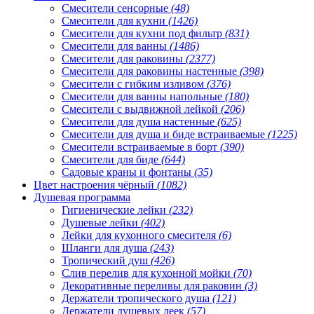
Смесители сенсорные
(48)
Смесители для кухни
(1426)
Смесители для кухни под фильтр
(831)
Смесители для ванны
(1486)
Смесители для раковины
(2377)
Смесители для раковины настенные
(398)
Смесители с гибким изливом
(376)
Смесители для ванны напольные
(180)
Смесители с выдвижной лейкой
(206)
Смесители для душа настенные
(625)
Смесители для душа и биде встраиваемые
(1225)
Смесители встраиваемые в борт
(390)
Смесители для биде
(644)
Садовые краны и фонтаны
(35)
Цвет настроения чёрный
(1082)
Душевая программа
Гигиенические лейки
(232)
Душевые лейки
(402)
Лейки для кухонного смесителя
(6)
Шланги для душа
(243)
Тропический душ
(426)
Слив перелив для кухонной мойки
(70)
Декоративные переливы для раковин
(3)
Держатели тропического душа
(121)
Держатели душевых леек
(57)