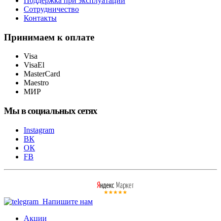
Поддержка при эксплуатации
Сотрудничество
Контакты
Принимаем к оплате
Visa
VisaEl
MasterCard
Maestro
МИР
Мы в социальных сетях
Instagram
ВК
ОК
FB
Напишите нам
Акции