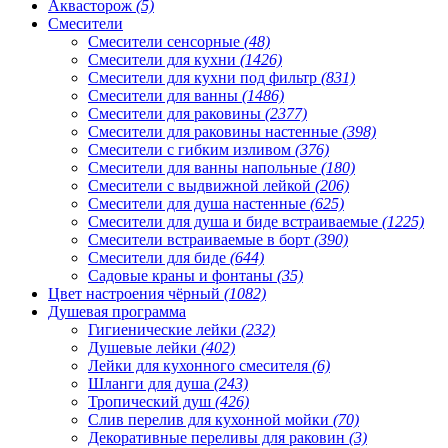
Аквасторож
(5)
Смесители
Смесители сенсорные
(48)
Смесители для кухни
(1426)
Смесители для кухни под фильтр
(831)
Смесители для ванны
(1486)
Смесители для раковины
(2377)
Смесители для раковины настенные
(398)
Смесители с гибким изливом
(376)
Смесители для ванны напольные
(180)
Смесители с выдвижной лейкой
(206)
Смесители для душа настенные
(625)
Смесители для душа и биде встраиваемые
(1225)
Смесители встраиваемые в борт
(390)
Смесители для биде
(644)
Садовые краны и фонтаны
(35)
Цвет настроения чёрный
(1082)
Душевая программа
Гигиенические лейки
(232)
Душевые лейки
(402)
Лейки для кухонного смесителя
(6)
Шланги для душа
(243)
Тропический душ
(426)
Слив перелив для кухонной мойки
(70)
Декоративные переливы для раковин
(3)