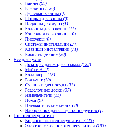
Ванны
(65)
Раковины
(126)
Душевые кабины
(0)
Шторки для ванны
(0)
Поддоны для душа
(1)
Колонны для раковин
(11)
Консоли для раковины
(0)
Писсуары
(0)
Системы инсталляции
(24)
Клавиши инсталляции
(71)
Комплектующие
(20)
Всё для кухни
Дозаторы для жидкого мыла
(122)
Мойки
(944)
Коландеры
(15)
Ролл-мат
(10)
Сушилки для посуды
(33)
Разделочные доски
(37)
Измельчители
(11)
Ножи
(0)
Пневматические кнопки
(8)
Набор банок для сыпучих продуктов
(1)
Полотенцесушители
Водяные полотенцесушители
(245)
Электрические полотенцесушители
(103)