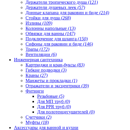
Держатели тропического душа
(121)
Держатели душевых леек
(57)
Донные клапана для раковин и биде
(214)
Стойки для душа
(268)
Изливы
(109)
Колонны напольные
(13)
Обвязки для ванны
(147)
Подключение для шланга
(150)
Сифоны для раковин и биде
(146)
Трапы
(172)
Вентиляции
(6)
Инженерная сантехника
Картриджи и кран-буксы
(83)
Гибкие подводки
(3)
Краны
(27)
Манжеты и прокладки
(1)
Отражатели и эксцентрики
(39)
Фитинги
Резьбовые
(5)
Для МП труб
(0)
Для PPR труб
(0)
Для полотенцесушителей
(0)
Счетчики
(2)
Муфты
(18)
Аксессуары для ванной и кухни