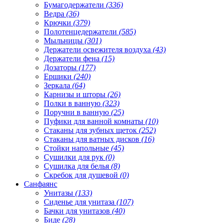
Бумагодержатели
(336)
Ведра
(36)
Крючки
(379)
Полотенцедержатели
(585)
Мыльницы
(301)
Держатели освежителя воздуха
(43)
Держатели фена
(15)
Дозаторы
(177)
Ершики
(240)
Зеркала
(64)
Карнизы и шторы
(26)
Полки в ванную
(323)
Поручни в ванную
(25)
Пуфики для ванной комнаты
(10)
Стаканы для зубных щеток
(252)
Стаканы для ватных дисков
(16)
Стойки напольные
(45)
Сушилки для рук
(0)
Сушилка для белья
(8)
Скребок для душевой
(0)
Санфаянс
Унитазы
(133)
Сиденье для унитаза
(107)
Бачки для унитазов
(40)
Биде
(28)