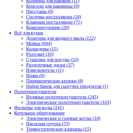
Колонны для раковин
(11)
Консоли для раковины
(0)
Писсуары
(0)
Системы инсталляции
(24)
Клавиши инсталляции
(71)
Комплектующие
(20)
Всё для кухни
Дозаторы для жидкого мыла
(122)
Мойки
(944)
Коландеры
(15)
Ролл-мат
(10)
Сушилки для посуды
(33)
Разделочные доски
(37)
Измельчители
(11)
Ножи
(0)
Пневматические кнопки
(8)
Набор банок для сыпучих продуктов
(1)
Полотенцесушители
Водяные полотенцесушители
(245)
Электрические полотенцесушители
(103)
Фильтры для воды
(141)
Котельное оборудование
Электрические и газовые котлы
(18)
Насосная группа
(73)
Термостатические клапаны
(15)