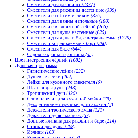
Смесители для раковины
(2377)
Смесители для раковины настенные
(398)
Смесители с гибким изливом
(376)
Смесители для ванны напольные
(180)
Смесители с выдвижной лейкой
(206)
Смесители для душа настенные
(625)
Смесители для душа и биде встраиваемые
(1225)
Смесители встраиваемые в борт
(390)
Смесители для биде
(644)
Садовые краны и фонтаны
(35)
Цвет настроения чёрный
(1082)
Душевая программа
Гигиенические лейки
(232)
Душевые лейки
(402)
Лейки для кухонного смесителя
(6)
Шланги для душа
(243)
Тропический душ
(426)
Слив перелив для кухонной мойки
(70)
Декоративные переливы для раковин
(3)
Держатели тропического душа
(121)
Держатели душевых леек
(57)
Донные клапана для раковин и биде
(214)
Стойки для душа
(268)
Изливы
(109)
Колонны напольные
(13)