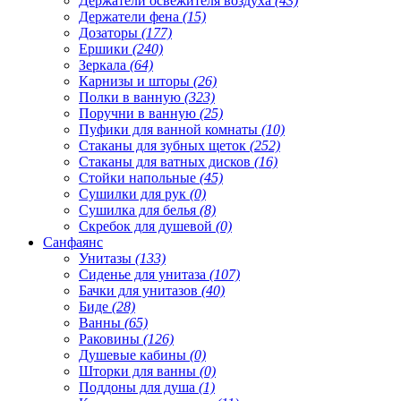
Держатели освежителя воздуха
(43)
Держатели фена
(15)
Дозаторы
(177)
Ершики
(240)
Зеркала
(64)
Карнизы и шторы
(26)
Полки в ванную
(323)
Поручни в ванную
(25)
Пуфики для ванной комнаты
(10)
Стаканы для зубных щеток
(252)
Стаканы для ватных дисков
(16)
Стойки напольные
(45)
Сушилки для рук
(0)
Сушилка для белья
(8)
Скребок для душевой
(0)
Санфаянс
Унитазы
(133)
Сиденье для унитаза
(107)
Бачки для унитазов
(40)
Биде
(28)
Ванны
(65)
Раковины
(126)
Душевые кабины
(0)
Шторки для ванны
(0)
Поддоны для душа
(1)