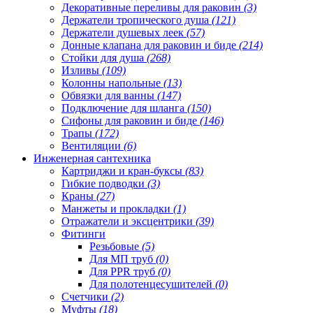
Декоративные переливы для раковин
(3)
Держатели тропического душа
(121)
Держатели душевых леек
(57)
Донные клапана для раковин и биде
(214)
Стойки для душа
(268)
Изливы
(109)
Колонны напольные
(13)
Обвязки для ванны
(147)
Подключение для шланга
(150)
Сифоны для раковин и биде
(146)
Трапы
(172)
Вентиляции
(6)
Инженерная сантехника
Картриджи и кран-буксы
(83)
Гибкие подводки
(3)
Краны
(27)
Манжеты и прокладки
(1)
Отражатели и эксцентрики
(39)
Фитинги
Резьбовые
(5)
Для МП труб
(0)
Для PPR труб
(0)
Для полотенцесушителей
(0)
Счетчики
(2)
Муфты
(18)