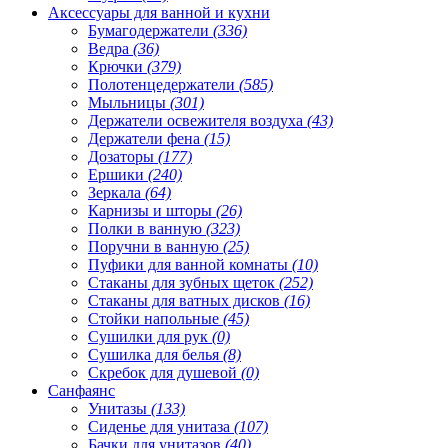
Аксессуары для ванной и кухни
Бумагодержатели
(336)
Ведра
(36)
Крючки
(379)
Полотенцедержатели
(585)
Мыльницы
(301)
Держатели освежителя воздуха
(43)
Держатели фена
(15)
Дозаторы
(177)
Ершики
(240)
Зеркала
(64)
Карнизы и шторы
(26)
Полки в ванную
(323)
Поручни в ванную
(25)
Пуфики для ванной комнаты
(10)
Стаканы для зубных щеток
(252)
Стаканы для ватных дисков
(16)
Стойки напольные
(45)
Сушилки для рук
(0)
Сушилка для белья
(8)
Скребок для душевой
(0)
Санфаянс
Унитазы
(133)
Сиденье для унитаза
(107)
Бачки для унитазов
(40)