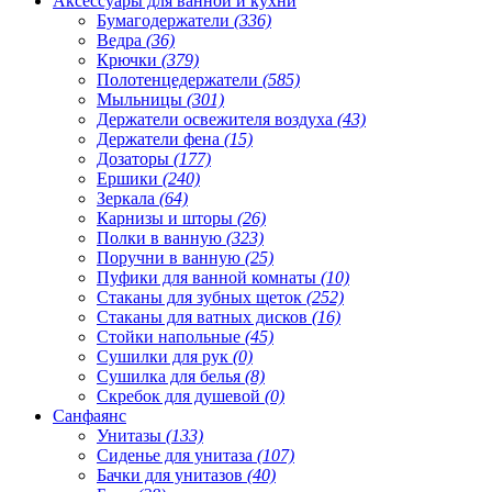
Аксессуары для ванной и кухни
Бумагодержатели
(336)
Ведра
(36)
Крючки
(379)
Полотенцедержатели
(585)
Мыльницы
(301)
Держатели освежителя воздуха
(43)
Держатели фена
(15)
Дозаторы
(177)
Ершики
(240)
Зеркала
(64)
Карнизы и шторы
(26)
Полки в ванную
(323)
Поручни в ванную
(25)
Пуфики для ванной комнаты
(10)
Стаканы для зубных щеток
(252)
Стаканы для ватных дисков
(16)
Стойки напольные
(45)
Сушилки для рук
(0)
Сушилка для белья
(8)
Скребок для душевой
(0)
Санфаянс
Унитазы
(133)
Сиденье для унитаза
(107)
Бачки для унитазов
(40)