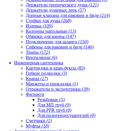
Держатели тропического душа
(121)
Держатели душевых леек
(57)
Донные клапана для раковин и биде
(214)
Стойки для душа
(268)
Изливы
(109)
Колонны напольные
(13)
Обвязки для ванны
(147)
Подключение для шланга
(150)
Сифоны для раковин и биде
(146)
Трапы
(172)
Вентиляции
(6)
Инженерная сантехника
Картриджи и кран-буксы
(83)
Гибкие подводки
(3)
Краны
(27)
Манжеты и прокладки
(1)
Отражатели и эксцентрики
(39)
Фитинги
Резьбовые
(5)
Для МП труб
(0)
Для PPR труб
(0)
Для полотенцесушителей
(0)
Счетчики
(2)
Муфты
(18)