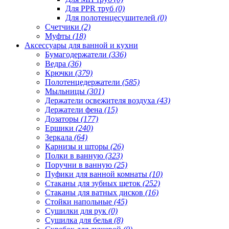
Для PPR труб
(0)
Для полотенцесушителей
(0)
Счетчики
(2)
Муфты
(18)
Аксессуары для ванной и кухни
Бумагодержатели
(336)
Ведра
(36)
Крючки
(379)
Полотенцедержатели
(585)
Мыльницы
(301)
Держатели освежителя воздуха
(43)
Держатели фена
(15)
Дозаторы
(177)
Ершики
(240)
Зеркала
(64)
Карнизы и шторы
(26)
Полки в ванную
(323)
Поручни в ванную
(25)
Пуфики для ванной комнаты
(10)
Стаканы для зубных щеток
(252)
Стаканы для ватных дисков
(16)
Стойки напольные
(45)
Сушилки для рук
(0)
Сушилка для белья
(8)