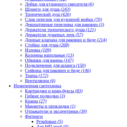
Лейки для кухонного смесителя
(6)
Шланги для душа
(243)
Тропический душ
(426)
Слив перелив для кухонной мойки
(70)
Декоративные переливы для раковин
(3)
Держатели тропического душа
(121)
Держатели душевых леек
(57)
Донные клапана для раковин и биде
(214)
Стойки для душа
(268)
Изливы
(109)
Колонны напольные
(13)
Обвязки для ванны
(147)
Подключение для шланга
(150)
Сифоны для раковин и биде
(146)
Трапы
(172)
Вентиляции
(6)
Инженерная сантехника
Картриджи и кран-буксы
(83)
Гибкие подводки
(3)
Краны
(27)
Манжеты и прокладки
(1)
Отражатели и эксцентрики
(39)
Фитинги
Резьбовые
(5)
Для МП труб
(0)