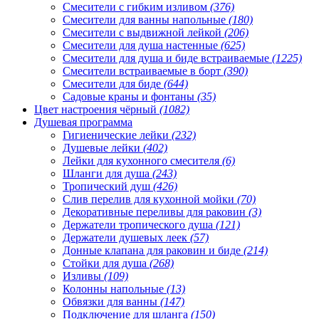
Смесители с гибким изливом
(376)
Смесители для ванны напольные
(180)
Смесители с выдвижной лейкой
(206)
Смесители для душа настенные
(625)
Смесители для душа и биде встраиваемые
(1225)
Смесители встраиваемые в борт
(390)
Смесители для биде
(644)
Садовые краны и фонтаны
(35)
Цвет настроения чёрный
(1082)
Душевая программа
Гигиенические лейки
(232)
Душевые лейки
(402)
Лейки для кухонного смесителя
(6)
Шланги для душа
(243)
Тропический душ
(426)
Слив перелив для кухонной мойки
(70)
Декоративные переливы для раковин
(3)
Держатели тропического душа
(121)
Держатели душевых леек
(57)
Донные клапана для раковин и биде
(214)
Стойки для душа
(268)
Изливы
(109)
Колонны напольные
(13)
Обвязки для ванны
(147)
Подключение для шланга
(150)