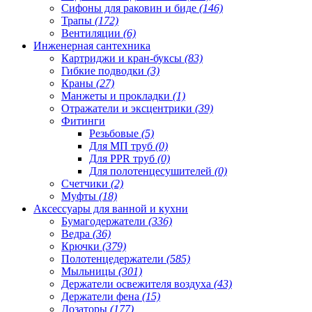
Сифоны для раковин и биде
(146)
Трапы
(172)
Вентиляции
(6)
Инженерная сантехника
Картриджи и кран-буксы
(83)
Гибкие подводки
(3)
Краны
(27)
Манжеты и прокладки
(1)
Отражатели и эксцентрики
(39)
Фитинги
Резьбовые
(5)
Для МП труб
(0)
Для PPR труб
(0)
Для полотенцесушителей
(0)
Счетчики
(2)
Муфты
(18)
Аксессуары для ванной и кухни
Бумагодержатели
(336)
Ведра
(36)
Крючки
(379)
Полотенцедержатели
(585)
Мыльницы
(301)
Держатели освежителя воздуха
(43)
Держатели фена
(15)
Дозаторы
(177)