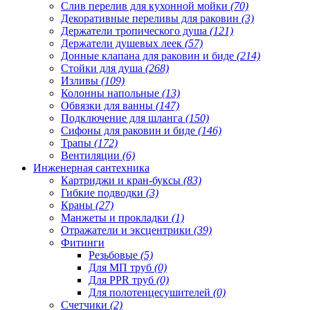
Слив перелив для кухонной мойки
(70)
Декоративные переливы для раковин
(3)
Держатели тропического душа
(121)
Держатели душевых леек
(57)
Донные клапана для раковин и биде
(214)
Стойки для душа
(268)
Изливы
(109)
Колонны напольные
(13)
Обвязки для ванны
(147)
Подключение для шланга
(150)
Сифоны для раковин и биде
(146)
Трапы
(172)
Вентиляции
(6)
Инженерная сантехника
Картриджи и кран-буксы
(83)
Гибкие подводки
(3)
Краны
(27)
Манжеты и прокладки
(1)
Отражатели и эксцентрики
(39)
Фитинги
Резьбовые
(5)
Для МП труб
(0)
Для PPR труб
(0)
Для полотенцесушителей
(0)
Счетчики
(2)