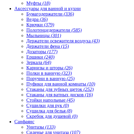
Муфты
(18)
Аксессуары для ванной и кухни
Бумагодержатели
(336)
Ведра
(36)
Крючки
(379)
Полотенцедержатели
(585)
Мыльницы
(301)
Держатели освежителя воздуха
(43)
Держатели фена
(15)
Дозаторы
(177)
Ершики
(240)
Зеркала
(64)
Карнизы и шторы
(26)
Полки в ванную
(323)
Поручни в ванную
(25)
Пуфики для ванной комнаты
(10)
Стаканы для зубных щеток
(252)
Стаканы для ватных дисков
(16)
Стойки напольные
(45)
Сушилки для рук
(0)
Сушилка для белья
(8)
Скребок для душевой
(0)
Санфаянс
Унитазы
(133)
Сиденье для унитаза
(107)