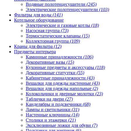
Водяные полотенцесушители
(245)
Электрические полотенцесушители
(103)
Фильтры для воды
(141)
Котельное оборудование
Электрические и газовые котлы
(18)
Насосная группа
(73)
Термостатические клапаны
(15)
Коллекторная группа
(109)
Краны для фильтра
(12)
Предметы интерьера
Каминные принадлежности
(106)
Декоративные вазы
(15)
Кухонные предметы и аксессуары
(118)
Декоративные статуэтки
(55)
Кабинетные принадлежности
(43)
Вешалки для одежды настенные
(43)
Вешалки для одежды напольные
(2)
Колокольчики и дверные молотки
(23)
Таблички на двери
(27)
Канделябры и подсвечники
(68)
Лампы и светильники
(31)
Настенные ключницы
(14)
Столики и этажерки
(21)
Эксклюзивные ложки для обуви
(7)
Подставки для зонтиков
(6)