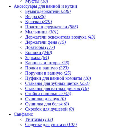
Муфты
(18)
Аксессуары для ванной и кухни
Бумагодержатели
(336)
Ведра
(36)
Крючки
(379)
Полотенцедержатели
(585)
Мыльницы
(301)
Держатели освежителя воздуха
(43)
Держатели фена
(15)
Дозаторы
(177)
Ершики
(240)
Зеркала
(64)
Карнизы и шторы
(26)
Полки в ванную
(323)
Поручни в ванную
(25)
Пуфики для ванной комнаты
(10)
Стаканы для зубных щеток
(252)
Стаканы для ватных дисков
(16)
Стойки напольные
(45)
Сушилки для рук
(0)
Сушилка для белья
(8)
Скребок для душевой
(0)
Санфаянс
Унитазы
(133)
Сиденье для унитаза
(107)