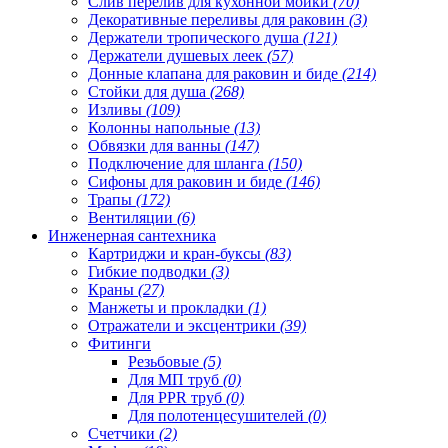
Слив перелив для кухонной мойки
(70)
Декоративные переливы для раковин
(3)
Держатели тропического душа
(121)
Держатели душевых леек
(57)
Донные клапана для раковин и биде
(214)
Стойки для душа
(268)
Изливы
(109)
Колонны напольные
(13)
Обвязки для ванны
(147)
Подключение для шланга
(150)
Сифоны для раковин и биде
(146)
Трапы
(172)
Вентиляции
(6)
Инженерная сантехника
Картриджи и кран-буксы
(83)
Гибкие подводки
(3)
Краны
(27)
Манжеты и прокладки
(1)
Отражатели и эксцентрики
(39)
Фитинги
Резьбовые
(5)
Для МП труб
(0)
Для PPR труб
(0)
Для полотенцесушителей
(0)
Счетчики
(2)