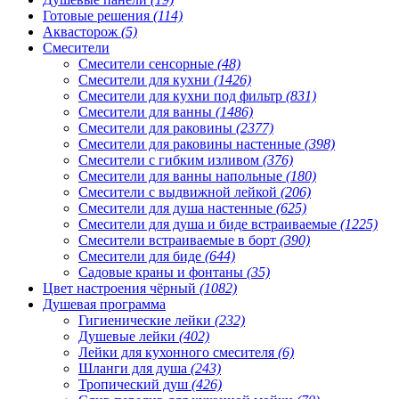
Готовые решения
(114)
Аквасторож
(5)
Смесители
Смесители сенсорные
(48)
Смесители для кухни
(1426)
Смесители для кухни под фильтр
(831)
Смесители для ванны
(1486)
Смесители для раковины
(2377)
Смесители для раковины настенные
(398)
Смесители с гибким изливом
(376)
Смесители для ванны напольные
(180)
Смесители с выдвижной лейкой
(206)
Смесители для душа настенные
(625)
Смесители для душа и биде встраиваемые
(1225)
Смесители встраиваемые в борт
(390)
Смесители для биде
(644)
Садовые краны и фонтаны
(35)
Цвет настроения чёрный
(1082)
Душевая программа
Гигиенические лейки
(232)
Душевые лейки
(402)
Лейки для кухонного смесителя
(6)
Шланги для душа
(243)
Тропический душ
(426)