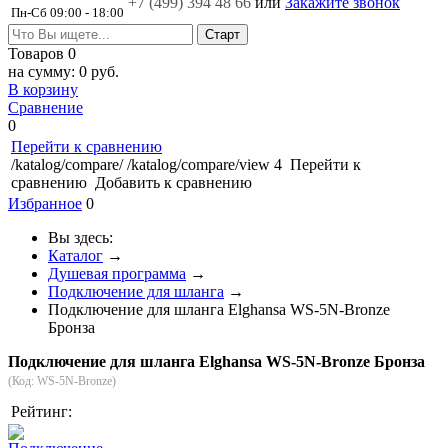
+7 (499)
394 48 66
или
Закажите звонок
Пн-Сб 09:00 - 18:00
Товаров
0
на сумму:
0 руб.
В корзину
Сравнение
0
Перейти к сравнению
/katalog/compare/
/katalog/compare/view
4
Перейти к
сравнению
Добавить к сравнению
Избранное
0
Вы здесь:
Каталог
→
Душевая программа
→
Подключение для шланга
→
Подключение для шланга Elghansa WS-5N-Bronze
Бронза
Подключение для шланга Elghansa WS-5N-Bronze Бронза
(Код:
WS-5N-Bronze
)
Рейтинг: