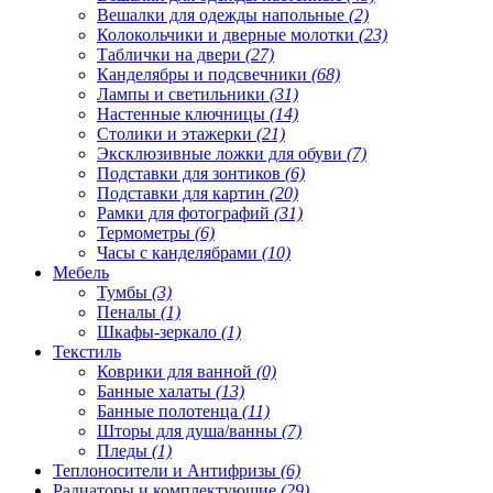
Вешалки для одежды напольные
(2)
Колокольчики и дверные молотки
(23)
Таблички на двери
(27)
Канделябры и подсвечники
(68)
Лампы и светильники
(31)
Настенные ключницы
(14)
Столики и этажерки
(21)
Эксклюзивные ложки для обуви
(7)
Подставки для зонтиков
(6)
Подставки для картин
(20)
Рамки для фотографий
(31)
Термометры
(6)
Часы с канделябрами
(10)
Мебель
Тумбы
(3)
Пеналы
(1)
Шкафы-зеркало
(1)
Текстиль
Коврики для ванной
(0)
Банные халаты
(13)
Банные полотенца
(11)
Шторы для душа/ванны
(7)
Пледы
(1)
Теплоносители и Антифризы
(6)
Радиаторы и комплектующие
(29)