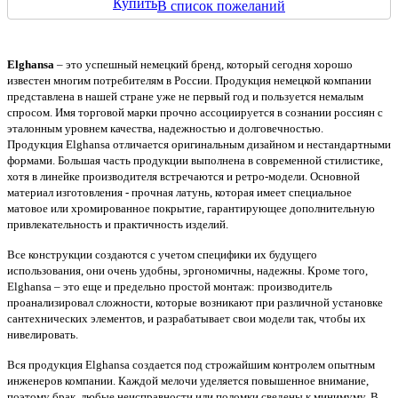
Купить
В список пожеланий
Elghansa
– это успешный немецкий бренд, который сегодня хорошо
известен многим потребителям в России. Продукция немецкой компании
представлена в нашей стране уже не первый год и пользуется немалым
спросом. Имя торговой марки прочно ассоциируется в сознании россиян с
эталонным уровнем качества, надежностью и долговечностью.
Продукция Elghansa отличается оригинальным дизайном и нестандартными
формами. Большая часть продукции выполнена в современной стилистике,
хотя в линейке производителя встречаются и ретро-модели. Основной
материал изготовления - прочная латунь, которая имеет специальное
матовое или хромированное покрытие, гарантирующее дополнительную
привлекательность и практичность изделий.
Все конструкции создаются с учетом специфики их будущего
использования, они очень удобны, эргономичны, надежны. Кроме того,
Elghansa – это еще и предельно простой монтаж: производитель
проанализировал сложности, которые возникают при различной установке
сантехнических элементов, и разрабатывает свои модели так, чтобы их
нивелировать.
Вся продукция Elghansa создается под строжайшим контролем опытным
инженеров компании. Каждой мелочи уделяется повышенное внимание,
поэтому брак, любые неисправности или поломки сведены к минимуму. В