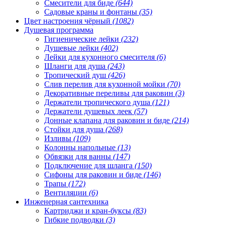
Смесители для биде
(644)
Садовые краны и фонтаны
(35)
Цвет настроения чёрный
(1082)
Душевая программа
Гигиенические лейки
(232)
Душевые лейки
(402)
Лейки для кухонного смесителя
(6)
Шланги для душа
(243)
Тропический душ
(426)
Слив перелив для кухонной мойки
(70)
Декоративные переливы для раковин
(3)
Держатели тропического душа
(121)
Держатели душевых леек
(57)
Донные клапана для раковин и биде
(214)
Стойки для душа
(268)
Изливы
(109)
Колонны напольные
(13)
Обвязки для ванны
(147)
Подключение для шланга
(150)
Сифоны для раковин и биде
(146)
Трапы
(172)
Вентиляции
(6)
Инженерная сантехника
Картриджи и кран-буксы
(83)
Гибкие подводки
(3)