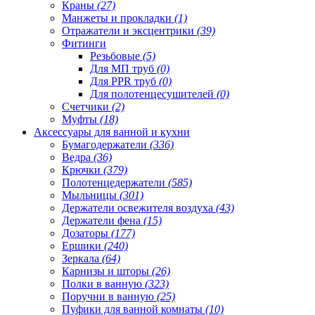
Краны
(27)
Манжеты и прокладки
(1)
Отражатели и эксцентрики
(39)
Фитинги
Резьбовые
(5)
Для МП труб
(0)
Для PPR труб
(0)
Для полотенцесушителей
(0)
Счетчики
(2)
Муфты
(18)
Аксессуары для ванной и кухни
Бумагодержатели
(336)
Ведра
(36)
Крючки
(379)
Полотенцедержатели
(585)
Мыльницы
(301)
Держатели освежителя воздуха
(43)
Держатели фена
(15)
Дозаторы
(177)
Ершики
(240)
Зеркала
(64)
Карнизы и шторы
(26)
Полки в ванную
(323)
Поручни в ванную
(25)
Пуфики для ванной комнаты
(10)