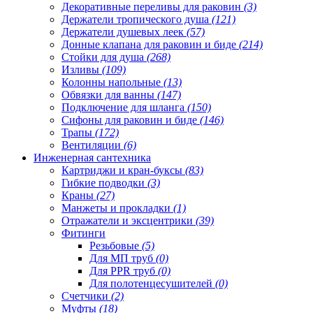
Декоративные переливы для раковин
(3)
Держатели тропического душа
(121)
Держатели душевых леек
(57)
Донные клапана для раковин и биде
(214)
Стойки для душа
(268)
Изливы
(109)
Колонны напольные
(13)
Обвязки для ванны
(147)
Подключение для шланга
(150)
Сифоны для раковин и биде
(146)
Трапы
(172)
Вентиляции
(6)
Инженерная сантехника
Картриджи и кран-буксы
(83)
Гибкие подводки
(3)
Краны
(27)
Манжеты и прокладки
(1)
Отражатели и эксцентрики
(39)
Фитинги
Резьбовые
(5)
Для МП труб
(0)
Для PPR труб
(0)
Для полотенцесушителей
(0)
Счетчики
(2)
Муфты
(18)