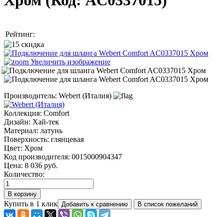
Хром
(Код:
AC0337015
)
Рейтинг:
Увеличить изображение
Производитель:
Webert (Италия)
Коллекция
:
Comfort
Дизайн
:
Хай-тек
Материал
:
латунь
Поверхность
:
глянцевая
Цвет
:
Хром
Код производителя
:
0015000904347
Цена:
8 036 руб.
Количество:
Купить в 1 клик