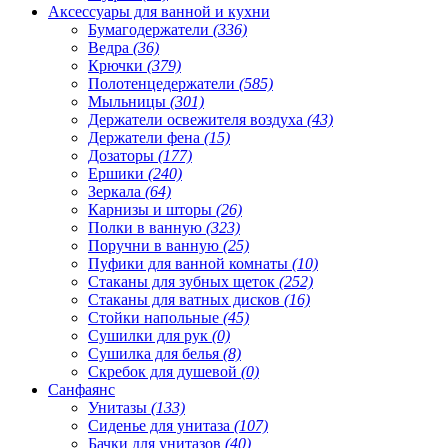
Аксессуары для ванной и кухни
Бумагодержатели
(336)
Ведра
(36)
Крючки
(379)
Полотенцедержатели
(585)
Мыльницы
(301)
Держатели освежителя воздуха
(43)
Держатели фена
(15)
Дозаторы
(177)
Ершики
(240)
Зеркала
(64)
Карнизы и шторы
(26)
Полки в ванную
(323)
Поручни в ванную
(25)
Пуфики для ванной комнаты
(10)
Стаканы для зубных щеток
(252)
Стаканы для ватных дисков
(16)
Стойки напольные
(45)
Сушилки для рук
(0)
Сушилка для белья
(8)
Скребок для душевой
(0)
Санфаянс
Унитазы
(133)
Сиденье для унитаза
(107)
Бачки для унитазов
(40)