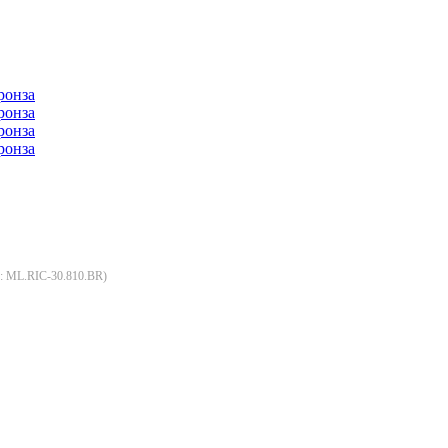
:
ML.RIC-30.810.BR
)