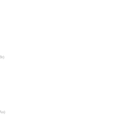
Br
)
An
)