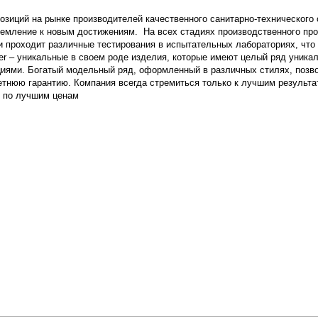
позиций на рынке производителей качественного санитарно-техническог
емление к новым достижениям. На всех стадиях производственного про
 и проходит различные тестирования в испытательных лабораториях, чт
r – уникальные в своем роде изделия, которые имеют целый ряд уникаль
иями. Богатый модельный ряд, оформленный в различных стилях, позво
летнюю гарантию. Компания всегда стремиться только к лучшим результ
ru по лучшим ценам