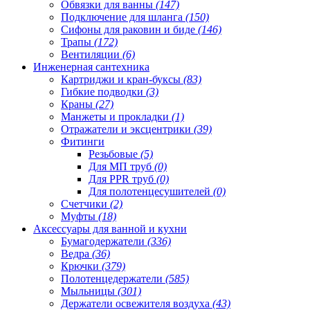
Обвязки для ванны
(147)
Подключение для шланга
(150)
Сифоны для раковин и биде
(146)
Трапы
(172)
Вентиляции
(6)
Инженерная сантехника
Картриджи и кран-буксы
(83)
Гибкие подводки
(3)
Краны
(27)
Манжеты и прокладки
(1)
Отражатели и эксцентрики
(39)
Фитинги
Резьбовые
(5)
Для МП труб
(0)
Для PPR труб
(0)
Для полотенцесушителей
(0)
Счетчики
(2)
Муфты
(18)
Аксессуары для ванной и кухни
Бумагодержатели
(336)
Ведра
(36)
Крючки
(379)
Полотенцедержатели
(585)
Мыльницы
(301)
Держатели освежителя воздуха
(43)