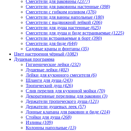
Смесители для раковины
(2377)
Смесители для раковины настенные
(398)
Смесители с гибким изливом
(376)
Смесители для ванны напольные
(180)
Смесители с выдвижной лейкой
(206)
Смесители для душа настенные
(625)
Смесители для душа и биде встраиваемые
(1225)
Смесители встраиваемые в борт
(390)
Смесители для биде
(644)
Садовые краны и фонтаны
(35)
Цвет настроения чёрный
(1082)
Душевая программа
Гигиенические лейки
(232)
Душевые лейки
(402)
Лейки для кухонного смесителя
(6)
Шланги для душа
(243)
Тропический душ
(426)
Слив перелив для кухонной мойки
(70)
Декоративные переливы для раковин
(3)
Держатели тропического душа
(121)
Держатели душевых леек
(57)
Донные клапана для раковин и биде
(214)
Стойки для душа
(268)
Изливы
(109)
Колонны напольные
(13)