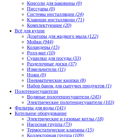
Консоли для раковины
(0)
Писсуары
(0)
Системы инсталляции
(24)
Клавиши инсталляции
(71)
Комплектующие
(20)
Всё для кухни
Дозаторы для жидкого мыла
(122)
Мойки
(944)
Коландеры
(15)
Ролл-мат
(10)
Сушилки для посуды
(33)
Разделочные доски
(37)
Измельчители
(11)
Ножи
(0)
Пневматические кнопки
(8)
Набор банок для сыпучих продуктов
(1)
Полотенцесушители
Водяные полотенцесушители
(245)
Электрические полотенцесушители
(103)
Фильтры для воды
(141)
Котельное оборудование
Электрические и газовые котлы
(18)
Насосная группа
(73)
Термостатические клапаны
(15)
Коллекторная группа
(109)