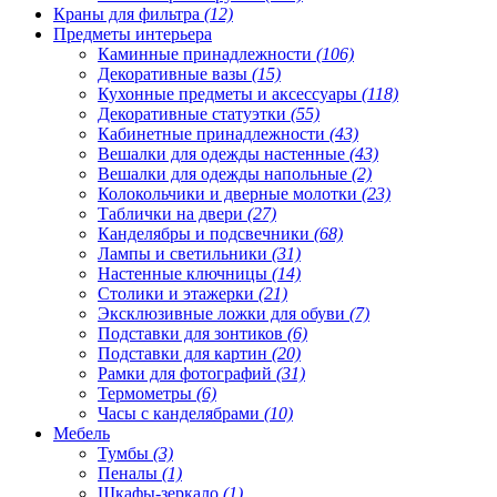
Краны для фильтра
(12)
Предметы интерьера
Каминные принадлежности
(106)
Декоративные вазы
(15)
Кухонные предметы и аксессуары
(118)
Декоративные статуэтки
(55)
Кабинетные принадлежности
(43)
Вешалки для одежды настенные
(43)
Вешалки для одежды напольные
(2)
Колокольчики и дверные молотки
(23)
Таблички на двери
(27)
Канделябры и подсвечники
(68)
Лампы и светильники
(31)
Настенные ключницы
(14)
Столики и этажерки
(21)
Эксклюзивные ложки для обуви
(7)
Подставки для зонтиков
(6)
Подставки для картин
(20)
Рамки для фотографий
(31)
Термометры
(6)
Часы с канделябрами
(10)
Мебель
Тумбы
(3)
Пеналы
(1)
Шкафы-зеркало
(1)