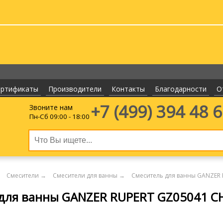
ертификаты
Производители
Контакты
Благодарности
О
+7 (499)
394 48 
Звоните нам
Пн-Сб 09:00 - 18:00
Смесители
→
Смесители для ванны
→
Cмеситель для ванны GANZER
 для ванны GANZER RUPERT GZ05041 