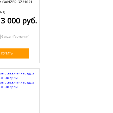
р GANZER GZ31021
021
)
3 000 руб.
Ganzer (Германия)
КУПИТЬ