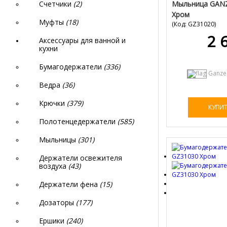
Мыльница GAN
Счетчики
(2)
Хром
Муфты
(18)
(Код:
GZ31020
)
2 
Аксессуары для ванной и
кухни
Бумагодержатели
(336)
Ganze
Ведра
(36)
Крючки
(379)
КУПИ
Полотенцедержатели
(585)
Мыльницы
(301)
Держатели освежителя
воздуха
(43)
Держатели фена
(15)
Дозаторы
(177)
Ершики
(240)