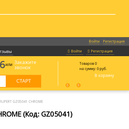
Войти
Регистрация
тзывы
Войти
Регистрация
66
Закажите
Товаров
0
или
звонок
на сумму:
0 руб.
В корзину
0
0
 RUPERT GZ05041 CHROME
CHROME
(Код:
GZ05041
)