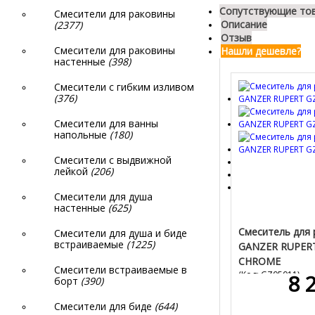
Сопутствующие то
Смесители для раковины
Описание
(2377)
Отзыв
Смесители для раковины
Нашли дешевле?
настенные
(398)
Смесители с гибким изливом
(376)
Смесители для ванны
напольные
(180)
Смесители с выдвижной
лейкой
(206)
Смесители для душа
настенные
(625)
Cмеситель для
Смесители для душа и биде
встраиваемые
(1225)
GANZER RUPER
CHROME
Смесители встраиваемые в
(Код:
GZ05011
)
8 
борт
(390)
Смесители для биде
(644)