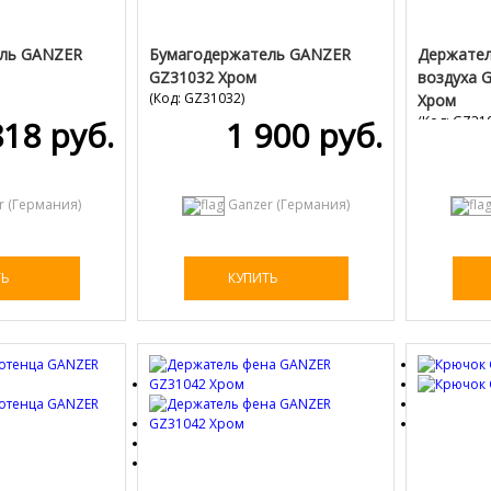
ль GANZER
Бумагодержатель GANZER
Держател
GZ31032 Хром
воздуха 
(Код:
GZ31032
)
Хром
(Код:
GZ31
818 руб.
1 900 руб.
r (Германия)
Ganzer (Германия)
ТЬ
КУПИТЬ