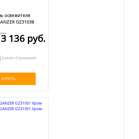
ь освежителя
GANZER GZ31038
038
)
3 136 руб.
Ganzer (Германия)
КУПИТЬ