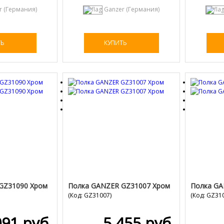
r (Германия)
Ganzer (Германия)
ТЬ
КУПИТЬ
GZ31090 Хром
Полка GANZER GZ31007 Хром
Полка GA
(Код:
GZ31007
)
(Код:
GZ31
091 руб.
5 455 руб.