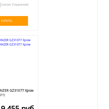
Ganzer (Германия)
КУПИТЬ
NZER GZ31077 Хром
077
)
9 455 руб.