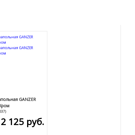
апольная GANZER
Хром
037
)
12 125 руб.