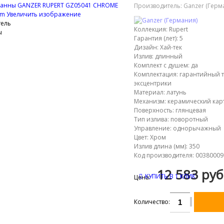
Производитель:
Ganzer (Герм
Увеличить изображение
Коллекция
:
Rupert
Гарантия (лет)
:
5
Дизайн
:
Хай-тек
Излив
:
длинный
Комплект с душем
:
да
Комплектация
:
гарантийный т
эксцентрики
Материал
:
латунь
Механизм
:
керамический кар
Поверхность
:
глянцевая
Тип излива
:
поворотный
Управление
:
однорычажный
Цвет
:
Хром
Излив длина (мм)
:
350
Код производителя
:
00380009
12 583 руб
КУПИТЬ В 1 КЛИК
Цена:
Количество: