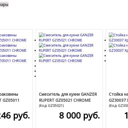
вары
 раковины
Смеситель для кухни GANZER
Стойка н
T GZ05011
RUPERT GZ05021 CHROME
GZ30037 
(Код:
GZ05021
)
(Код:
GZ30
246 руб.
8 000 руб.