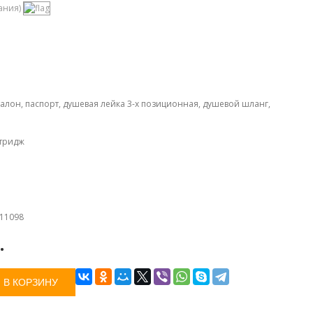
ания)
алон, паспорт, душевая лейка 3-х позиционная, душевой шланг,
тридж
11098
.