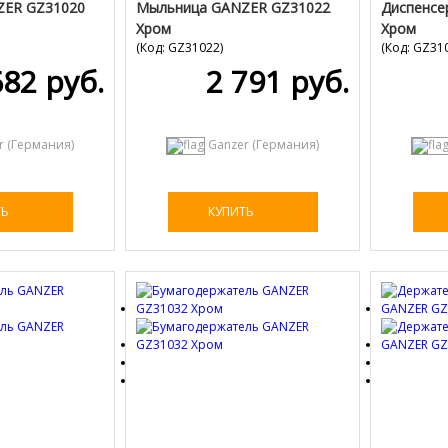
ZER GZ31020
Мыльница GANZER GZ31022
Диспенсе
Хром
Хром
(Код:
GZ31022
)
(Код:
GZ31
682 руб.
2 791 руб.
r (Германия)
Ganzer (Германия)
ТЬ
КУПИТЬ