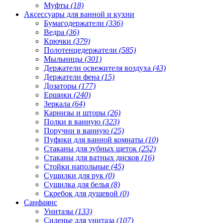
Муфты
(18)
Аксессуары для ванной и кухни
Бумагодержатели
(336)
Ведра
(36)
Крючки
(379)
Полотенцедержатели
(585)
Мыльницы
(301)
Держатели освежителя воздуха
(43)
Держатели фена
(15)
Дозаторы
(177)
Ершики
(240)
Зеркала
(64)
Карнизы и шторы
(26)
Полки в ванную
(323)
Поручни в ванную
(25)
Пуфики для ванной комнаты
(10)
Стаканы для зубных щеток
(252)
Стаканы для ватных дисков
(16)
Стойки напольные
(45)
Сушилки для рук
(0)
Сушилка для белья
(8)
Скребок для душевой
(0)
Санфаянс
Унитазы
(133)
Сиденье для унитаза
(107)