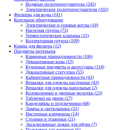
Водяные полотенцесушители
(245)
Электрические полотенцесушители
(103)
Фильтры для воды
(141)
Котельное оборудование
Электрические и газовые котлы
(18)
Насосная группа
(73)
Термостатические клапаны
(15)
Коллекторная группа
(109)
Краны для фильтра
(12)
Предметы интерьера
Каминные принадлежности
(106)
Декоративные вазы
(15)
Кухонные предметы и аксессуары
(118)
Декоративные статуэтки
(55)
Кабинетные принадлежности
(43)
Вешалки для одежды настенные
(43)
Вешалки для одежды напольные
(2)
Колокольчики и дверные молотки
(23)
Таблички на двери
(27)
Канделябры и подсвечники
(68)
Лампы и светильники
(31)
Настенные ключницы
(14)
Столики и этажерки
(21)
Эксклюзивные ложки для обуви
(7)
Подставки для зонтиков
(6)