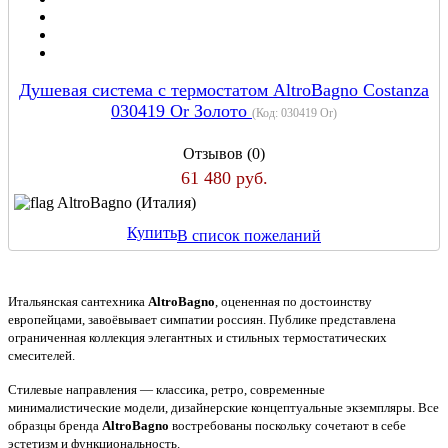
Душевая система с термостатом AltroBagno Costanza
030419 Or Золото
(Код:
030419 Or
)
Отзывов (0)
61 480 руб.
AltroBagno (Италия)
Купить
В список пожеланий
Итальянская сантехника
AltroBagno
, оцененная по достоинству
европейцами, завоёвывает симпатии россиян. Публике представлена
ограниченная коллекция элегантных и стильных термостатических
смесителей.
Стилевые направления — классика, ретро, современные
минималистические модели, дизайнерские концептуальные экземпляры. Все
образцы бренда
AltroBagno
востребованы поскольку сочетают в себе
эстетизм и функциональность.