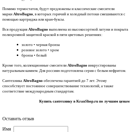
Помимо термостатов, будут предложены и классические смесители
марки
AltroBagno
, в которых горячий и холодный потоки смешиваются с
помощью картриджа или кран-буксы.
Вся продукция
AltroBagno
выполнена из высокосортной латуни и покрыта
полихромной защитной краской в пяти цветовых решениях:
золото • черная бронза
розовое золото • хром
бронза • белый
Кроме того, коллекционные смесители
AltroBagno
инкрустированы
натуральным камнем. Для россиян подготовлена серия с белым нефритом.
Сантехника
AltroBagno
обеспечена гарантией до 7 лет. Этому
способствует постоянное совершенствование технологий, а также
соответствие международным стандартам.
Купить сантехнику в KranShop.ru по лучшим ценам
Оставить отзыв
Имя