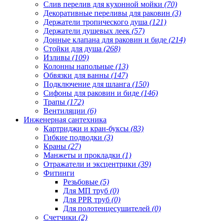
Слив перелив для кухонной мойки
(70)
Декоративные переливы для раковин
(3)
Держатели тропического душа
(121)
Держатели душевых леек
(57)
Донные клапана для раковин и биде
(214)
Стойки для душа
(268)
Изливы
(109)
Колонны напольные
(13)
Обвязки для ванны
(147)
Подключение для шланга
(150)
Сифоны для раковин и биде
(146)
Трапы
(172)
Вентиляции
(6)
Инженерная сантехника
Картриджи и кран-буксы
(83)
Гибкие подводки
(3)
Краны
(27)
Манжеты и прокладки
(1)
Отражатели и эксцентрики
(39)
Фитинги
Резьбовые
(5)
Для МП труб
(0)
Для PPR труб
(0)
Для полотенцесушителей
(0)
Счетчики
(2)