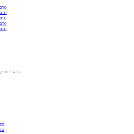
од:
010214 Or
)