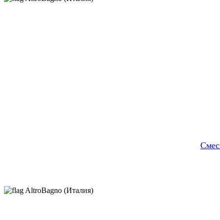
Cмес
AltroBagno (Италия)