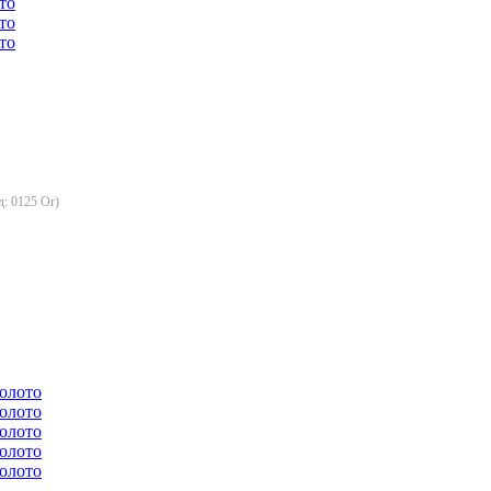
д:
0125 Or
)