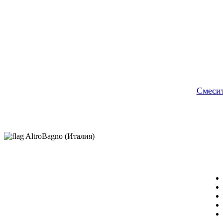
Cмесит
AltroBagno (Италия)