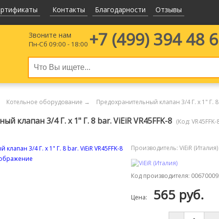
ертификаты
Контакты
Благодарности
Отзывы
+7 (499)
394 48 
Звоните нам
Пн-Сб 09:00 - 18:00
Котельное оборудование
→
Предохранительный клапан 3/4 Г. х 1" Г. 8 
 клапан 3/4 Г. х 1" Г. 8 bar. ViEiR VR45FFK-8
(Код:
VR45FFK-
Производитель:
ViEiR (Италия)
зображение
Код производителя
:
00670009
565 руб.
Цена: