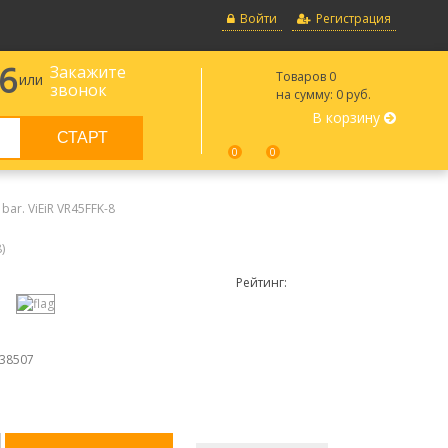
Войти
Регистрация
66
Закажите
Товаров
0
или
звонок
на сумму:
0 руб.
В корзину
0
0
bar. ViEiR VR45FFK-8
8
)
Рейтинг:
38507