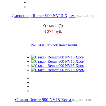
Диспенсер Remer 900 NV13 Хром
(Код:
NV13CR
)
Отзывов (0)
3 274 руб.
Купить
В список пожеланий
Стакан Remer 900 NV15 Хром
(Код:
NV15CR
)