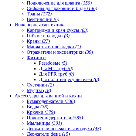
Подключение для шланга
(150)
Сифоны для раковин и биде
(146)
Трапы
(172)
Вентиляции
(6)
Инженерная сантехника
Картриджи и кран-буксы
(83)
Гибкие подводки
(3)
Краны
(27)
Манжеты и прокладки
(1)
Отражатели и эксцентрики
(39)
Фитинги
Резьбовые
(5)
Для МП труб
(0)
Для PPR труб
(0)
Для полотенцесушителей
(0)
Счетчики
(2)
Муфты
(18)
Аксессуары для ванной и кухни
Бумагодержатели
(336)
Ведра
(36)
Крючки
(379)
Полотенцедержатели
(585)
Мыльницы
(301)
Держатели освежителя воздуха
(43)
Держатели фена
(15)