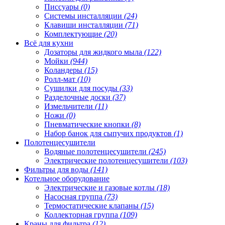
Писсуары
(0)
Системы инсталляции
(24)
Клавиши инсталляции
(71)
Комплектующие
(20)
Всё для кухни
Дозаторы для жидкого мыла
(122)
Мойки
(944)
Коландеры
(15)
Ролл-мат
(10)
Сушилки для посуды
(33)
Разделочные доски
(37)
Измельчители
(11)
Ножи
(0)
Пневматические кнопки
(8)
Набор банок для сыпучих продуктов
(1)
Полотенцесушители
Водяные полотенцесушители
(245)
Электрические полотенцесушители
(103)
Фильтры для воды
(141)
Котельное оборудование
Электрические и газовые котлы
(18)
Насосная группа
(73)
Термостатические клапаны
(15)
Коллекторная группа
(109)
Краны для фильтра
(12)