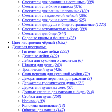
Смесители для раковины настенные
(398)
Смесители с гибким изливом
(376)
Смесители для ванны напольные
(180)
Смесители с выдвижной лейкой
(206)
Смесители для душа настенные
(625)
Смесители для душа и биде встраиваемые
(1225)
Смесители встраиваемые в борт
(390)
Смесители для биде
(644)
Садовые краны и фонтаны
(35)
Цвет настроения чёрный
(1082)
Душевая программа
Гигиенические лейки
(232)
Душевые лейки
(402)
Лейки для кухонного смесителя
(6)
Шланги для душа
(243)
Тропический душ
(426)
Слив перелив для кухонной мойки
(70)
Декоративные переливы для раковин
(3)
Держатели тропического душа
(121)
Держатели душевых леек
(57)
Донные клапана для раковин и биде
(214)
Стойки для душа
(268)
Изливы
(109)
Колонны напольные
(13)
Обвязки для ванны
(147)