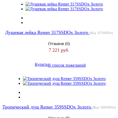
Душевая лейка Remer 317SSDOx Золото
(Код:
317SSDOx
)
Отзывов (0)
7 221 руб.
Купить
В список пожеланий
Тропический душ Remer 359SSDOx Золото
(Код:
359SSDOx
)