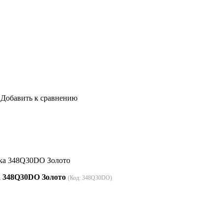
Добавить к сравнению
ika 348Q30DO Золото
a 348Q30DO Золото
(Код:
348Q30DO
)