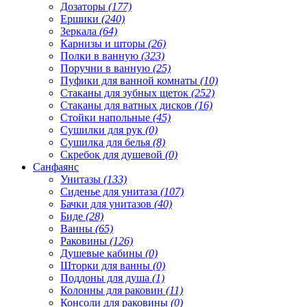
Дозаторы
(177)
Ершики
(240)
Зеркала
(64)
Карнизы и шторы
(26)
Полки в ванную
(323)
Поручни в ванную
(25)
Пуфики для ванной комнаты
(10)
Стаканы для зубных щеток
(252)
Стаканы для ватных дисков
(16)
Стойки напольные
(45)
Сушилки для рук
(0)
Сушилка для белья
(8)
Скребок для душевой
(0)
Санфаянс
Унитазы
(133)
Сиденье для унитаза
(107)
Бачки для унитазов
(40)
Биде
(28)
Ванны
(65)
Раковины
(126)
Душевые кабины
(0)
Шторки для ванны
(0)
Поддоны для душа
(1)
Колонны для раковин
(11)
Консоли для раковины
(0)