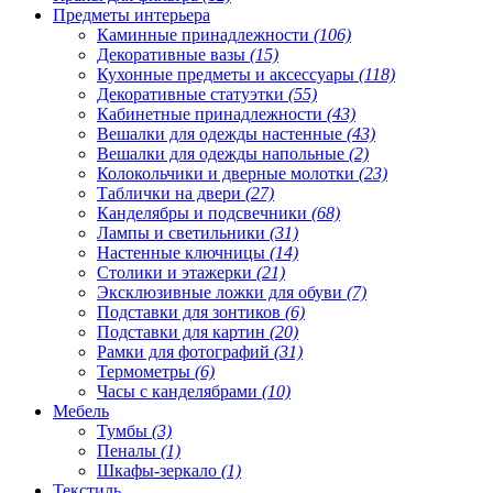
Предметы интерьера
Каминные принадлежности
(106)
Декоративные вазы
(15)
Кухонные предметы и аксессуары
(118)
Декоративные статуэтки
(55)
Кабинетные принадлежности
(43)
Вешалки для одежды настенные
(43)
Вешалки для одежды напольные
(2)
Колокольчики и дверные молотки
(23)
Таблички на двери
(27)
Канделябры и подсвечники
(68)
Лампы и светильники
(31)
Настенные ключницы
(14)
Столики и этажерки
(21)
Эксклюзивные ложки для обуви
(7)
Подставки для зонтиков
(6)
Подставки для картин
(20)
Рамки для фотографий
(31)
Термометры
(6)
Часы с канделябрами
(10)
Мебель
Тумбы
(3)
Пеналы
(1)
Шкафы-зеркало
(1)
Текстиль