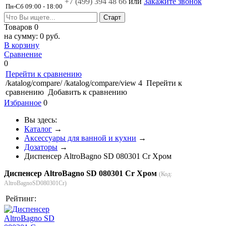
+7 (499)
394 48 66
или
Закажите звонок
Пн-Сб 09:00 - 18:00
Товаров
0
на сумму:
0 руб.
В корзину
Сравнение
0
Перейти к сравнению
/katalog/compare/
/katalog/compare/view
4
Перейти к
сравнению
Добавить к сравнению
Избранное
0
Вы здесь:
Каталог
→
Аксессуары для ванной и кухни
→
Дозаторы
→
Диспенсер AltroBagno SD 080301 Cr Хром
Диспенсер AltroBagno SD 080301 Cr Хром
(Код:
AltroBagnoSD080301Cr
)
Рейтинг: