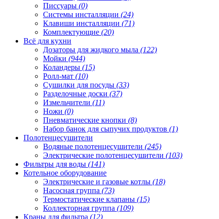
Писсуары
(0)
Системы инсталляции
(24)
Клавиши инсталляции
(71)
Комплектующие
(20)
Всё для кухни
Дозаторы для жидкого мыла
(122)
Мойки
(944)
Коландеры
(15)
Ролл-мат
(10)
Сушилки для посуды
(33)
Разделочные доски
(37)
Измельчители
(11)
Ножи
(0)
Пневматические кнопки
(8)
Набор банок для сыпучих продуктов
(1)
Полотенцесушители
Водяные полотенцесушители
(245)
Электрические полотенцесушители
(103)
Фильтры для воды
(141)
Котельное оборудование
Электрические и газовые котлы
(18)
Насосная группа
(73)
Термостатические клапаны
(15)
Коллекторная группа
(109)
Краны для фильтра
(12)