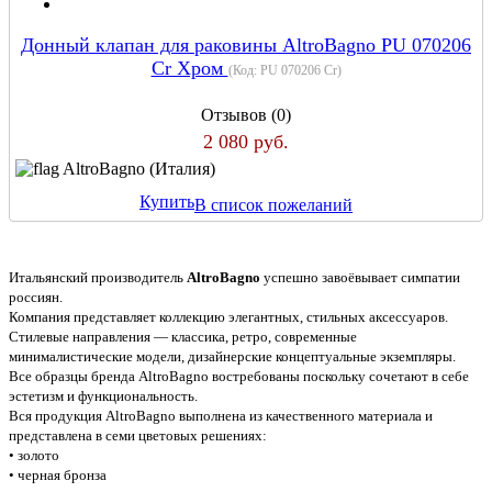
Донный клапан для раковины AltroBagno PU 070206
Cr Хром
(Код:
PU 070206 Cr
)
Отзывов (0)
2 080 руб.
AltroBagno (Италия)
Купить
В список пожеланий
Итальянский производитель
AltroBagno
успешно завоёвывает симпатии
россиян.
Компания представляет коллекцию элегантных, стильных аксессуаров.
Стилевые направления — классика, ретро, современные
минималистические модели, дизайнерские концептуальные экземпляры.
Все образцы бренда AltroBagno востребованы поскольку сочетают в себе
эстетизм и функциональность.
Вся продукция AltroBagno выполнена из качественного материала и
представлена в семи цветовых решениях:
• золото
• черная бронза