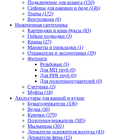
Подключение для шланга
(150)
Сифоны для раковин и биде
(146)
Трапы
(172)
Вентиляции
(6)
Инженерная сантехника
Картриджи и кран-буксы
(83)
Гибкие подводки
(3)
Краны
(27)
Манжеты и прокладки
(1)
Отражатели и эксцентрики
(39)
Фитинги
Резьбовые
(5)
Для МП труб
(0)
Для PPR труб
(0)
Для полотенцесушителей
(0)
Счетчики
(2)
Муфты
(18)
Аксессуары для ванной и кухни
Бумагодержатели
(336)
Ведра
(36)
Крючки
(379)
Полотенцедержатели
(585)
Мыльницы
(301)
Держатели освежителя воздуха
(43)
Держатели фена
(15)