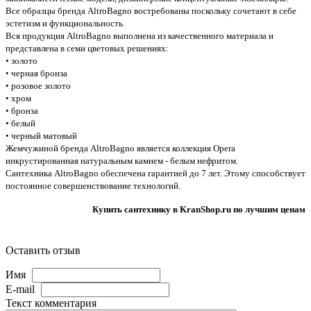
Все образцы бренда AltroBagno востребованы поскольку сочетают в себе
эстетизм и функциональность.
Вся продукция AltroBagno выполнена из качественного материала и
представлена в семи цветовых решениях:
• золото
• черная бронза
• розовое золото
• хром
• бронза
• белый
• черный матовый
Жемчужиной бренда AltroBagno является коллекция Opera
инкрустированная натуральным камнем - белым нефритом.
Сантехника AltroBagno обеспечена гарантией до 7 лет. Этому способствует
постоянное совершенствование технологий.
Купить сантехнику в KranShop.ru по лучшим ценам
Оставить отзыв
Имя
E-mail
Текст комментария