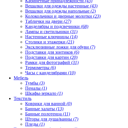
Кабинетные принадлежности
(43)
Вешалки для одежды настенные
(43)
Вешалки для одежды напольные
(2)
Колокольчики и дверные молотки
(23)
Таблички на двери
(27)
Канделябры и подсвечники
(68)
Лампы и светильники
(31)
Настенные ключницы
(14)
Столики и этажерки
(21)
Эксклюзивные ложки для обуви
(7)
Подставки для зонтиков
(6)
Подставки для картин
(20)
Рамки для фотографий
(31)
Термометры
(6)
Часы с канделябрами
(10)
Мебель
Тумбы
(3)
Пеналы
(1)
Шкафы-зеркало
(1)
Текстиль
Коврики для ванной
(0)
Банные халаты
(13)
Банные полотенца
(11)
Шторы для душа/ванны
(7)
Пледы
(1)