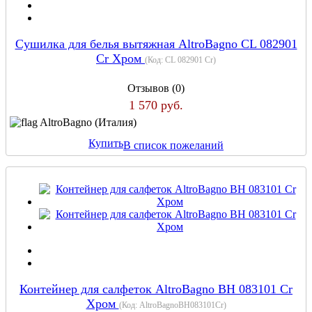
Сушилка для белья вытяжная AltroBagno CL 082901
Cr Хром
(Код:
CL 082901 Cr
)
Отзывов (0)
1 570 руб.
AltroBagno (Италия)
Купить
В список пожеланий
Контейнер для салфеток AltroBagno BH 083101 Cr
Хром
(Код:
AltroBagnoBH083101Cr
)