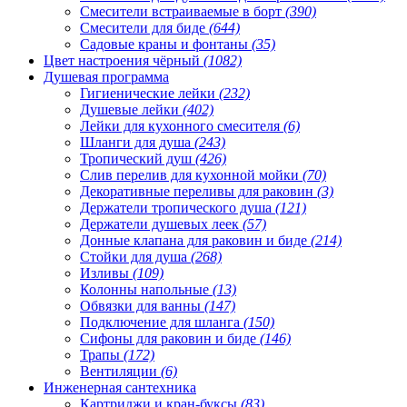
Смесители встраиваемые в борт
(390)
Смесители для биде
(644)
Садовые краны и фонтаны
(35)
Цвет настроения чёрный
(1082)
Душевая программа
Гигиенические лейки
(232)
Душевые лейки
(402)
Лейки для кухонного смесителя
(6)
Шланги для душа
(243)
Тропический душ
(426)
Слив перелив для кухонной мойки
(70)
Декоративные переливы для раковин
(3)
Держатели тропического душа
(121)
Держатели душевых леек
(57)
Донные клапана для раковин и биде
(214)
Стойки для душа
(268)
Изливы
(109)
Колонны напольные
(13)
Обвязки для ванны
(147)
Подключение для шланга
(150)
Сифоны для раковин и биде
(146)
Трапы
(172)
Вентиляции
(6)
Инженерная сантехника
Картриджи и кран-буксы
(83)