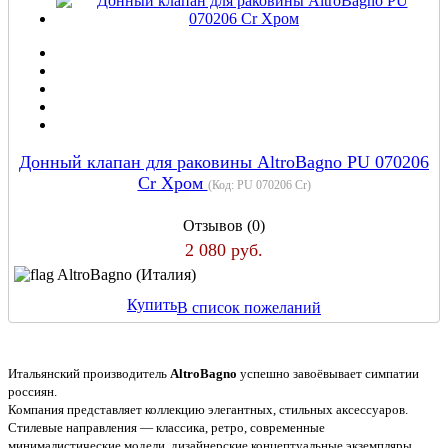
Донный клапан для раковины AltroBagno PU 070206
Cr Хром
(Код:
PU 070206 Cr
)
Отзывов (0)
2 080 руб.
AltroBagno (Италия)
Купить
В список пожеланий
Итальянский производитель
AltroBagno
успешно завоёвывает симпатии
россиян.
Компания представляет коллекцию элегантных, стильных аксессуаров.
Стилевые направления — классика, ретро, современные
минималистические модели, дизайнерские концептуальные экземпляры.