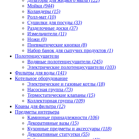
Дозаторы для жидкого мыла
(122)
Мойки
(944)
Коландеры
(15)
Ролл-мат
(10)
Сушилки для посуды
(33)
Разделочные доски
(37)
Измельчители
(11)
Ножи
(0)
Пневматические кнопки
(8)
Набор банок для сыпучих продуктов
(1)
Полотенцесушители
Водяные полотенцесушители
(245)
Электрические полотенцесушители
(103)
Фильтры для воды
(141)
Котельное оборудование
Электрические и газовые котлы
(18)
Насосная группа
(73)
Термостатические клапаны
(15)
Коллекторная группа
(109)
Краны для фильтра
(12)
Предметы интерьера
Каминные принадлежности
(106)
Декоративные вазы
(15)
Кухонные предметы и аксессуары
(118)
Декоративные статуэтки
(55)