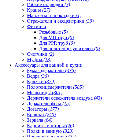
Гибкие подводки
(3)
Краны
(27)
Манжеты и прокладки
(1)
Отражатели и эксцентрики
(39)
Фитинги
Резьбовые
(5)
Для МП труб
(0)
Для PPR труб
(0)
Для полотенцесушителей
(0)
Счетчики
(2)
Муфты
(18)
Аксессуары для ванной и кухни
Бумагодержатели
(336)
Ведра
(36)
Крючки
(379)
Полотенцедержатели
(585)
Мыльницы
(301)
Держатели освежителя воздуха
(43)
Держатели фена
(15)
Дозаторы
(177)
Ершики
(240)
Зеркала
(64)
Карнизы и шторы
(26)
Полки в ванную
(323)
Поручни в ванную
(25)