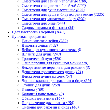
Смесители для ванны напольные
(180)
Смесители с выдвижной лейкой
(206)
Смесители для душа настенные
(625)
Смесители для душа и биде встраиваемые
(1225)
Смесители встраиваемые в борт
(390)
Смесители для биде
(644)
Садовые краны и фонтаны
(35)
Цвет настроения чёрный
(1082)
Душевая программа
Гигиенические лейки
(232)
Душевые лейки
(402)
Лейки для кухонного смесителя
(6)
Шланги для душа
(243)
Тропический душ
(426)
Слив перелив для кухонной мойки
(70)
Декоративные переливы для раковин
(3)
Держатели тропического душа
(121)
Держатели душевых леек
(57)
Донные клапана для раковин и биде
(214)
Стойки для душа
(268)
Изливы
(109)
Колонны напольные
(13)
Обвязки для ванны
(147)
Подключение для шланга
(150)
Сифоны для раковин и биде
(146)