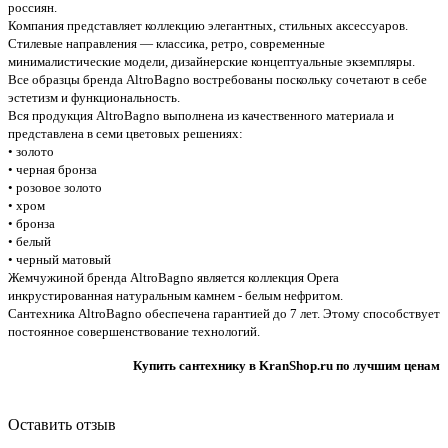
россиян.
Компания представляет коллекцию элегантных, стильных аксессуаров.
Стилевые направления — классика, ретро, современные
минималистические модели, дизайнерские концептуальные экземпляры.
Все образцы бренда AltroBagno востребованы поскольку сочетают в себе
эстетизм и функциональность.
Вся продукция AltroBagno выполнена из качественного материала и
представлена в семи цветовых решениях:
• золото
• черная бронза
• розовое золото
• хром
• бронза
• белый
• черный матовый
Жемчужиной бренда AltroBagno является коллекция Opera
инкрустированная натуральным камнем - белым нефритом.
Сантехника AltroBagno обеспечена гарантией до 7 лет. Этому способствует
постоянное совершенствование технологий.
Купить сантехнику в KranShop.ru по лучшим ценам
Оставить отзыв