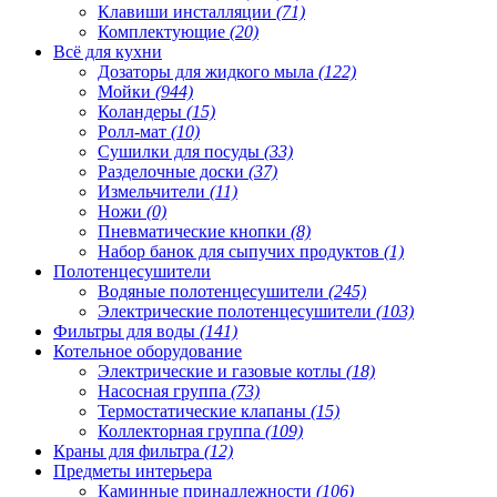
Клавиши инсталляции
(71)
Комплектующие
(20)
Всё для кухни
Дозаторы для жидкого мыла
(122)
Мойки
(944)
Коландеры
(15)
Ролл-мат
(10)
Сушилки для посуды
(33)
Разделочные доски
(37)
Измельчители
(11)
Ножи
(0)
Пневматические кнопки
(8)
Набор банок для сыпучих продуктов
(1)
Полотенцесушители
Водяные полотенцесушители
(245)
Электрические полотенцесушители
(103)
Фильтры для воды
(141)
Котельное оборудование
Электрические и газовые котлы
(18)
Насосная группа
(73)
Термостатические клапаны
(15)
Коллекторная группа
(109)
Краны для фильтра
(12)
Предметы интерьера
Каминные принадлежности
(106)