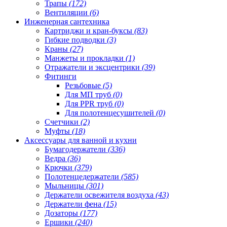
Трапы
(172)
Вентиляции
(6)
Инженерная сантехника
Картриджи и кран-буксы
(83)
Гибкие подводки
(3)
Краны
(27)
Манжеты и прокладки
(1)
Отражатели и эксцентрики
(39)
Фитинги
Резьбовые
(5)
Для МП труб
(0)
Для PPR труб
(0)
Для полотенцесушителей
(0)
Счетчики
(2)
Муфты
(18)
Аксессуары для ванной и кухни
Бумагодержатели
(336)
Ведра
(36)
Крючки
(379)
Полотенцедержатели
(585)
Мыльницы
(301)
Держатели освежителя воздуха
(43)
Держатели фена
(15)
Дозаторы
(177)
Ершики
(240)