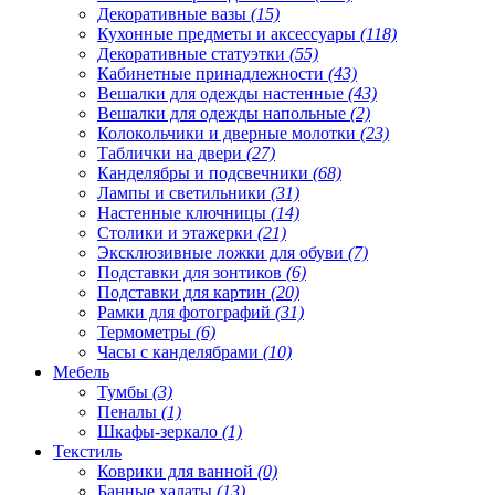
Декоративные вазы
(15)
Кухонные предметы и аксессуары
(118)
Декоративные статуэтки
(55)
Кабинетные принадлежности
(43)
Вешалки для одежды настенные
(43)
Вешалки для одежды напольные
(2)
Колокольчики и дверные молотки
(23)
Таблички на двери
(27)
Канделябры и подсвечники
(68)
Лампы и светильники
(31)
Настенные ключницы
(14)
Столики и этажерки
(21)
Эксклюзивные ложки для обуви
(7)
Подставки для зонтиков
(6)
Подставки для картин
(20)
Рамки для фотографий
(31)
Термометры
(6)
Часы с канделябрами
(10)
Мебель
Тумбы
(3)
Пеналы
(1)
Шкафы-зеркало
(1)
Текстиль
Коврики для ванной
(0)
Банные халаты
(13)