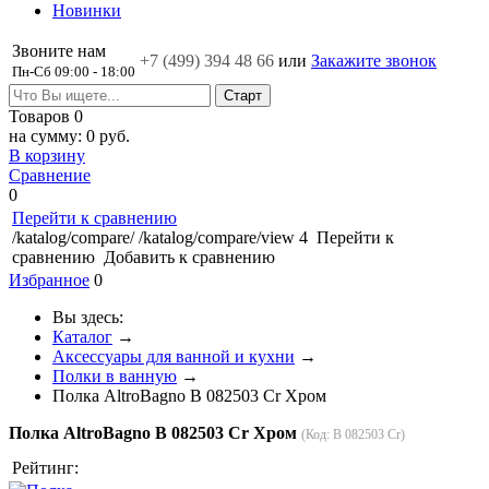
Новинки
Звоните нам
+7 (499)
394 48 66
или
Закажите звонок
Пн-Сб 09:00 - 18:00
Товаров
0
на сумму:
0 руб.
В корзину
Сравнение
0
Перейти к сравнению
/katalog/compare/
/katalog/compare/view
4
Перейти к
сравнению
Добавить к сравнению
Избранное
0
Вы здесь:
Каталог
→
Аксессуары для ванной и кухни
→
Полки в ванную
→
Полка AltroBagno B 082503 Cr Хром
Полка AltroBagno B 082503 Cr Хром
(Код:
B 082503 Cr
)
Рейтинг: