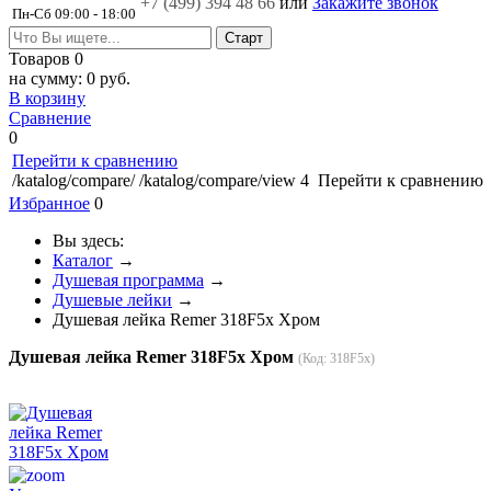
+7 (499)
394 48 66
или
Закажите звонок
Пн-Сб 09:00 - 18:00
Товаров
0
на сумму:
0 руб.
В корзину
Сравнение
0
Перейти к сравнению
/katalog/compare/
/katalog/compare/view
4
Перейти к сравнению
Избранное
0
Вы здесь:
Каталог
→
Душевая программа
→
Душевые лейки
→
Душевая лейка Remer 318F5x Хром
Душевая лейка Remer 318F5x Хром
(Код:
318F5x
)