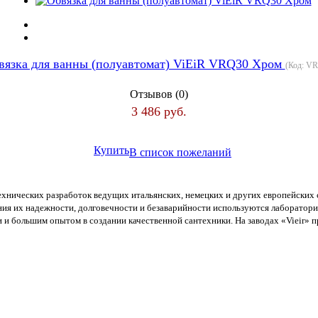
вязка для ванны (полуавтомат) ViEiR VRQ30 Хром
(Код:
VR
Отзывов (0)
3 486 руб.
Купить
В список пожеланий
ехнических разработок ведущих итальянских, немецких и других европейских 
ания их надежности, долговечности и безаварийности используются лаборатор
 большим опытом в создании качественной сантехники. На заводах «Vieir» пра