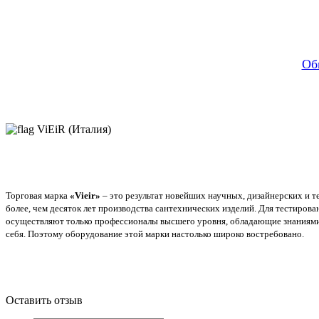
Об
ViEiR (Италия)
Торговая марка
«Vieir»
– это результат новейших научных, дизайнерских и т
более, чем десяток лет производства сантехнических изделий. Для тестиров
осуществляют только профессионалы высшего уровня, обладающие знаниями и
себя. Поэтому оборудование этой марки настолько широко востребовано.
Оставить отзыв