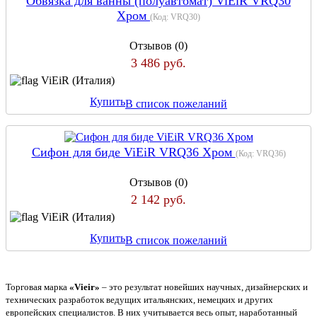
Обвязка для ванны (полуавтомат) ViEiR VRQ30
Хром
(Код:
VRQ30
)
Отзывов (0)
3 486 руб.
ViEiR (Италия)
Купить
В список пожеланий
Сифон для биде ViEiR VRQ36 Хром
(Код:
VRQ36
)
Отзывов (0)
2 142 руб.
ViEiR (Италия)
Купить
В список пожеланий
Торговая марка
«Vieir»
– это результат новейших научных, дизайнерских и
технических разработок ведущих итальянских, немецких и других
европейских специалистов. В них учитывается весь опыт, наработанный