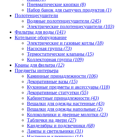
Пневматические кнопки
(8)
Набор банок для сыпучих продуктов
(1)
Полотенцесушители
Водяные полотенцесушители
(245)
Электрические полотенцесушители
(103)
Фильтры для воды
(141)
Котельное оборудование
Электрические и газовые котлы
(18)
Насосная группа
(73)
Термостатические клапаны
(15)
Коллекторная группа
(109)
Краны для фильтра
(12)
Предметы интерьера
Каминные принадлежности
(106)
Декоративные вазы
(15)
Кухонные предметы и аксессуары
(118)
Декоративные статуэтки
(55)
Кабинетные принадлежности
(43)
Вешалки для одежды настенные
(43)
Вешалки для одежды напольные
(2)
Колокольчики и дверные молотки
(23)
Таблички на двери
(27)
Канделябры и подсвечники
(68)
Лампы и светильники
(31)
Настенные ключницы
(14)