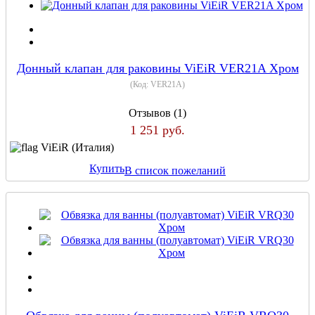
Донный клапан для раковины ViEiR VER21A Хром
(Код:
VER21A
)
Отзывов (1)
1 251 руб.
ViEiR (Италия)
Купить
В список пожеланий