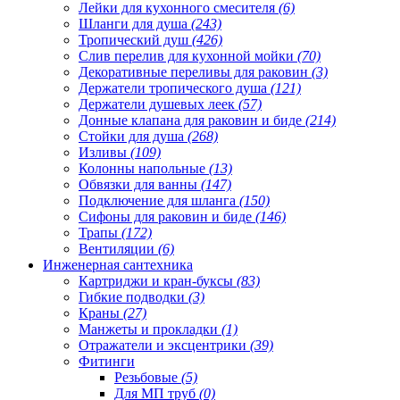
Лейки для кухонного смесителя
(6)
Шланги для душа
(243)
Тропический душ
(426)
Слив перелив для кухонной мойки
(70)
Декоративные переливы для раковин
(3)
Держатели тропического душа
(121)
Держатели душевых леек
(57)
Донные клапана для раковин и биде
(214)
Стойки для душа
(268)
Изливы
(109)
Колонны напольные
(13)
Обвязки для ванны
(147)
Подключение для шланга
(150)
Сифоны для раковин и биде
(146)
Трапы
(172)
Вентиляции
(6)
Инженерная сантехника
Картриджи и кран-буксы
(83)
Гибкие подводки
(3)
Краны
(27)
Манжеты и прокладки
(1)
Отражатели и эксцентрики
(39)
Фитинги
Резьбовые
(5)
Для МП труб
(0)