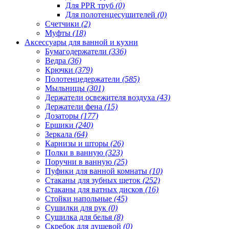
Для PPR труб
(0)
Для полотенцесушителей
(0)
Счетчики
(2)
Муфты
(18)
Аксессуары для ванной и кухни
Бумагодержатели
(336)
Ведра
(36)
Крючки
(379)
Полотенцедержатели
(585)
Мыльницы
(301)
Держатели освежителя воздуха
(43)
Держатели фена
(15)
Дозаторы
(177)
Ершики
(240)
Зеркала
(64)
Карнизы и шторы
(26)
Полки в ванную
(323)
Поручни в ванную
(25)
Пуфики для ванной комнаты
(10)
Стаканы для зубных щеток
(252)
Стаканы для ватных дисков
(16)
Стойки напольные
(45)
Сушилки для рук
(0)
Сушилка для белья
(8)
Скребок для душевой
(0)