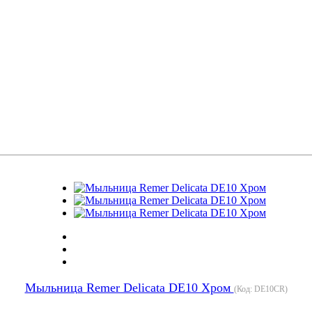
Мыльница Remer Delicata DE10 Хром
(Код:
DE10CR
)