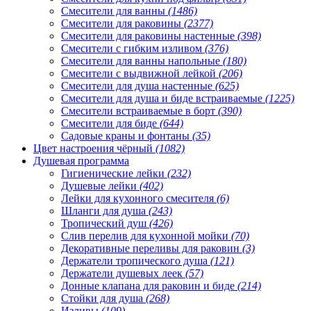
Смесители для ванны
(1486)
Смесители для раковины
(2377)
Смесители для раковины настенные
(398)
Смесители с гибким изливом
(376)
Смесители для ванны напольные
(180)
Смесители с выдвижной лейкой
(206)
Смесители для душа настенные
(625)
Смесители для душа и биде встраиваемые
(1225)
Смесители встраиваемые в борт
(390)
Смесители для биде
(644)
Садовые краны и фонтаны
(35)
Цвет настроения чёрный
(1082)
Душевая программа
Гигиенические лейки
(232)
Душевые лейки
(402)
Лейки для кухонного смесителя
(6)
Шланги для душа
(243)
Тропический душ
(426)
Слив перелив для кухонной мойки
(70)
Декоративные переливы для раковин
(3)
Держатели тропического душа
(121)
Держатели душевых леек
(57)
Донные клапана для раковин и биде
(214)
Стойки для душа
(268)
Изливы
(109)