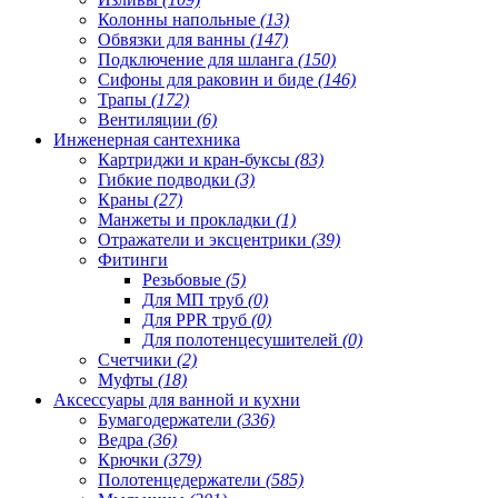
Колонны напольные
(13)
Обвязки для ванны
(147)
Подключение для шланга
(150)
Сифоны для раковин и биде
(146)
Трапы
(172)
Вентиляции
(6)
Инженерная сантехника
Картриджи и кран-буксы
(83)
Гибкие подводки
(3)
Краны
(27)
Манжеты и прокладки
(1)
Отражатели и эксцентрики
(39)
Фитинги
Резьбовые
(5)
Для МП труб
(0)
Для PPR труб
(0)
Для полотенцесушителей
(0)
Счетчики
(2)
Муфты
(18)
Аксессуары для ванной и кухни
Бумагодержатели
(336)
Ведра
(36)
Крючки
(379)
Полотенцедержатели
(585)