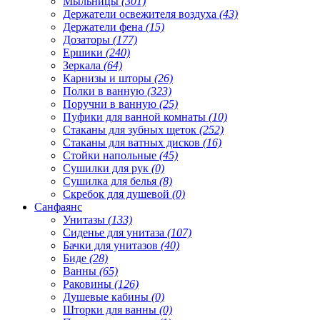
Мыльницы
(301)
Держатели освежителя воздуха
(43)
Держатели фена
(15)
Дозаторы
(177)
Ершики
(240)
Зеркала
(64)
Карнизы и шторы
(26)
Полки в ванную
(323)
Поручни в ванную
(25)
Пуфики для ванной комнаты
(10)
Стаканы для зубных щеток
(252)
Стаканы для ватных дисков
(16)
Стойки напольные
(45)
Сушилки для рук
(0)
Сушилка для белья
(8)
Скребок для душевой
(0)
Санфаянс
Унитазы
(133)
Сиденье для унитаза
(107)
Бачки для унитазов
(40)
Биде
(28)
Ванны
(65)
Раковины
(126)
Душевые кабины
(0)
Шторки для ванны
(0)