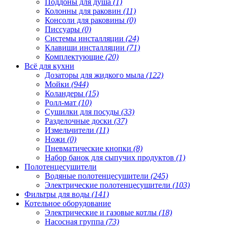
Поддоны для душа
(1)
Колонны для раковин
(11)
Консоли для раковины
(0)
Писсуары
(0)
Системы инсталляции
(24)
Клавиши инсталляции
(71)
Комплектующие
(20)
Всё для кухни
Дозаторы для жидкого мыла
(122)
Мойки
(944)
Коландеры
(15)
Ролл-мат
(10)
Сушилки для посуды
(33)
Разделочные доски
(37)
Измельчители
(11)
Ножи
(0)
Пневматические кнопки
(8)
Набор банок для сыпучих продуктов
(1)
Полотенцесушители
Водяные полотенцесушители
(245)
Электрические полотенцесушители
(103)
Фильтры для воды
(141)
Котельное оборудование
Электрические и газовые котлы
(18)
Насосная группа
(73)