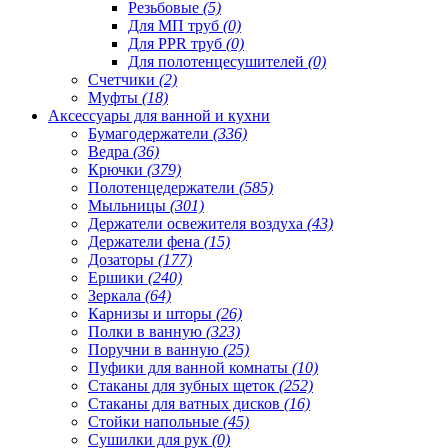
Резьбовые
(5)
Для МП труб
(0)
Для PPR труб
(0)
Для полотенцесушителей
(0)
Счетчики
(2)
Муфты
(18)
Аксессуары для ванной и кухни
Бумагодержатели
(336)
Ведра
(36)
Крючки
(379)
Полотенцедержатели
(585)
Мыльницы
(301)
Держатели освежителя воздуха
(43)
Держатели фена
(15)
Дозаторы
(177)
Ершики
(240)
Зеркала
(64)
Карнизы и шторы
(26)
Полки в ванную
(323)
Поручни в ванную
(25)
Пуфики для ванной комнаты
(10)
Стаканы для зубных щеток
(252)
Стаканы для ватных дисков
(16)
Стойки напольные
(45)
Сушилки для рук
(0)