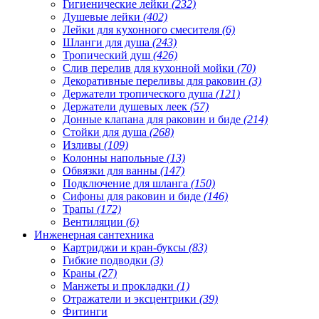
Гигиенические лейки
(232)
Душевые лейки
(402)
Лейки для кухонного смесителя
(6)
Шланги для душа
(243)
Тропический душ
(426)
Слив перелив для кухонной мойки
(70)
Декоративные переливы для раковин
(3)
Держатели тропического душа
(121)
Держатели душевых леек
(57)
Донные клапана для раковин и биде
(214)
Стойки для душа
(268)
Изливы
(109)
Колонны напольные
(13)
Обвязки для ванны
(147)
Подключение для шланга
(150)
Сифоны для раковин и биде
(146)
Трапы
(172)
Вентиляции
(6)
Инженерная сантехника
Картриджи и кран-буксы
(83)
Гибкие подводки
(3)
Краны
(27)
Манжеты и прокладки
(1)
Отражатели и эксцентрики
(39)
Фитинги