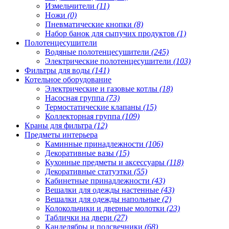
Измельчители
(11)
Ножи
(0)
Пневматические кнопки
(8)
Набор банок для сыпучих продуктов
(1)
Полотенцесушители
Водяные полотенцесушители
(245)
Электрические полотенцесушители
(103)
Фильтры для воды
(141)
Котельное оборудование
Электрические и газовые котлы
(18)
Насосная группа
(73)
Термостатические клапаны
(15)
Коллекторная группа
(109)
Краны для фильтра
(12)
Предметы интерьера
Каминные принадлежности
(106)
Декоративные вазы
(15)
Кухонные предметы и аксессуары
(118)
Декоративные статуэтки
(55)
Кабинетные принадлежности
(43)
Вешалки для одежды настенные
(43)
Вешалки для одежды напольные
(2)
Колокольчики и дверные молотки
(23)
Таблички на двери
(27)
Канделябры и подсвечники
(68)