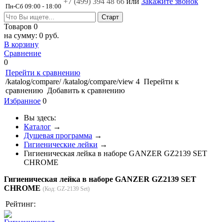
+7 (499)
394 48 66
или
Закажите звонок
Пн-Сб 09:00 - 18:00
Товаров
0
на сумму:
0 руб.
В корзину
Сравнение
0
Перейти к сравнению
/katalog/compare/
/katalog/compare/view
4
Перейти к
сравнению
Добавить к сравнению
Избранное
0
Вы здесь:
Каталог
→
Душевая программа
→
Гигиенические лейки
→
Гигиеническая лейка в наборе GANZER GZ2139 SET
CHROME
Гигиеническая лейка в наборе GANZER GZ2139 SET
CHROME
(Код:
GZ-2139 Set
)
Рейтинг: