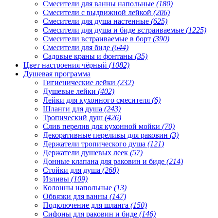
Смесители для ванны напольные
(180)
Смесители с выдвижной лейкой
(206)
Смесители для душа настенные
(625)
Смесители для душа и биде встраиваемые
(1225)
Смесители встраиваемые в борт
(390)
Смесители для биде
(644)
Садовые краны и фонтаны
(35)
Цвет настроения чёрный
(1082)
Душевая программа
Гигиенические лейки
(232)
Душевые лейки
(402)
Лейки для кухонного смесителя
(6)
Шланги для душа
(243)
Тропический душ
(426)
Слив перелив для кухонной мойки
(70)
Декоративные переливы для раковин
(3)
Держатели тропического душа
(121)
Держатели душевых леек
(57)
Донные клапана для раковин и биде
(214)
Стойки для душа
(268)
Изливы
(109)
Колонны напольные
(13)
Обвязки для ванны
(147)
Подключение для шланга
(150)
Сифоны для раковин и биде
(146)