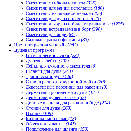
Смесители с гибким изливом
(376)
Смесители для ванны напольные
(180)
Смесители с выдвижной лейкой
(206)
Смесители для душа настенные
(625)
Смесители для душа и биде встраиваемые
(1225)
Смесители встраиваемые в борт
(390)
Смесители для биде
(644)
Садовые краны и фонтаны
(35)
Цвет настроения чёрный
(1082)
Душевая программа
Гигиенические лейки
(232)
Душевые лейки
(402)
Лейки для кухонного смесителя
(6)
Шланги для душа
(243)
Тропический душ
(426)
Слив перелив для кухонной мойки
(70)
Декоративные переливы для раковин
(3)
Держатели тропического душа
(121)
Держатели душевых леек
(57)
Донные клапана для раковин и биде
(214)
Стойки для душа
(268)
Изливы
(109)
Колонны напольные
(13)
Обвязки для ванны
(147)
Подключение для шланга
(150)