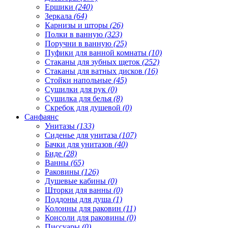
Ершики
(240)
Зеркала
(64)
Карнизы и шторы
(26)
Полки в ванную
(323)
Поручни в ванную
(25)
Пуфики для ванной комнаты
(10)
Стаканы для зубных щеток
(252)
Стаканы для ватных дисков
(16)
Стойки напольные
(45)
Сушилки для рук
(0)
Сушилка для белья
(8)
Скребок для душевой
(0)
Санфаянс
Унитазы
(133)
Сиденье для унитаза
(107)
Бачки для унитазов
(40)
Биде
(28)
Ванны
(65)
Раковины
(126)
Душевые кабины
(0)
Шторки для ванны
(0)
Поддоны для душа
(1)
Колонны для раковин
(11)
Консоли для раковины
(0)
Писсуары
(0)