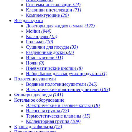
Системы инсталляции
(24)
Клавиши инсталляции
(71)
Комплектующие
(20)
Всё для кухни
Дозаторы для жидкого мыла
(122)
Мойки
(944)
Коландеры
(15)
Ролл-мат
(10)
Сушилки для посуды
(33)
Разделочные доски
(37)
Измельчители
(11)
Ножи
(0)
Пневматические кнопки
(8)
Набор банок для сыпучих продуктов
(1)
Полотенцесушители
Водяные полотенцесушители
(245)
Электрические полотенцесушители
(103)
Фильтры для воды
(141)
Котельное оборудование
Электрические и газовые котлы
(18)
Насосная группа
(73)
Термостатические клапаны
(15)
Коллекторная группа
(109)
Краны для фильтра
(12)
Предметы интерьера