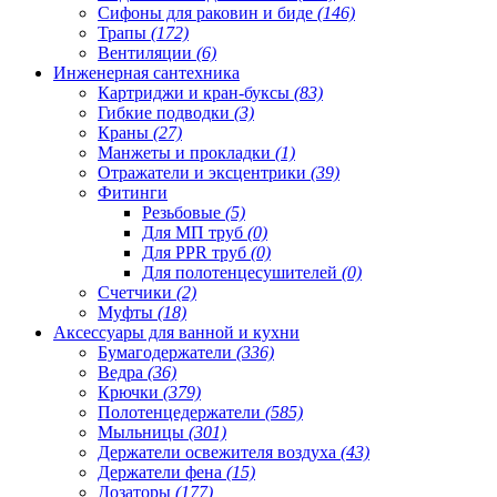
Сифоны для раковин и биде
(146)
Трапы
(172)
Вентиляции
(6)
Инженерная сантехника
Картриджи и кран-буксы
(83)
Гибкие подводки
(3)
Краны
(27)
Манжеты и прокладки
(1)
Отражатели и эксцентрики
(39)
Фитинги
Резьбовые
(5)
Для МП труб
(0)
Для PPR труб
(0)
Для полотенцесушителей
(0)
Счетчики
(2)
Муфты
(18)
Аксессуары для ванной и кухни
Бумагодержатели
(336)
Ведра
(36)
Крючки
(379)
Полотенцедержатели
(585)
Мыльницы
(301)
Держатели освежителя воздуха
(43)
Держатели фена
(15)
Дозаторы
(177)