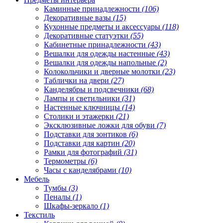
Каминные принадлежности
(106)
Декоративные вазы
(15)
Кухонные предметы и аксессуары
(118)
Декоративные статуэтки
(55)
Кабинетные принадлежности
(43)
Вешалки для одежды настенные
(43)
Вешалки для одежды напольные
(2)
Колокольчики и дверные молотки
(23)
Таблички на двери
(27)
Канделябры и подсвечники
(68)
Лампы и светильники
(31)
Настенные ключницы
(14)
Столики и этажерки
(21)
Эксклюзивные ложки для обуви
(7)
Подставки для зонтиков
(6)
Подставки для картин
(20)
Рамки для фотографий
(31)
Термометры
(6)
Часы с канделябрами
(10)
Мебель
Тумбы
(3)
Пеналы
(1)
Шкафы-зеркало
(1)
Текстиль