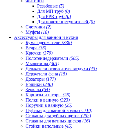
Фитинги
Резьбовые
(5)
Для МП труб
(0)
Для PPR труб
(0)
Для полотенцесушителей
(0)
Счетчики
(2)
Муфты
(18)
Аксессуары для ванной и кухни
Бумагодержатели
(336)
Ведра
(36)
Крючки
(379)
Полотенцедержатели
(585)
Мыльницы
(301)
Держатели освежителя воздуха
(43)
Держатели фена
(15)
Дозаторы
(177)
Ершики
(240)
Зеркала
(64)
Карнизы и шторы
(26)
Полки в ванную
(323)
Поручни в ванную
(25)
Пуфики для ванной комнаты
(10)
Стаканы для зубных щеток
(252)
Стаканы для ватных дисков
(16)
Стойки напольные
(45)