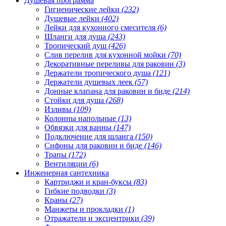
Душевая программа
Гигиенические лейки
(232)
Душевые лейки
(402)
Лейки для кухонного смесителя
(6)
Шланги для душа
(243)
Тропический душ
(426)
Слив перелив для кухонной мойки
(70)
Декоративные переливы для раковин
(3)
Держатели тропического душа
(121)
Держатели душевых леек
(57)
Донные клапана для раковин и биде
(214)
Стойки для душа
(268)
Изливы
(109)
Колонны напольные
(13)
Обвязки для ванны
(147)
Подключение для шланга
(150)
Сифоны для раковин и биде
(146)
Трапы
(172)
Вентиляции
(6)
Инженерная сантехника
Картриджи и кран-буксы
(83)
Гибкие подводки
(3)
Краны
(27)
Манжеты и прокладки
(1)
Отражатели и эксцентрики
(39)