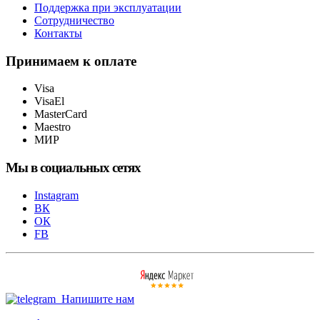
Поддержка при эксплуатации
Сотрудничество
Контакты
Принимаем к оплате
Visa
VisaEl
MasterCard
Maestro
МИР
Мы в социальных сетях
Instagram
ВК
ОК
FB
Напишите нам