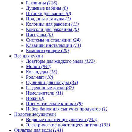
Раковины
(126)
Душевые кабины
(0)
Шторки для ванны
(0)
Поддоны для душа
(1)
Колонны для раковин
(11)
Консоли для раковины
(0)
Писсуары
(0)
Системы инсталляции
(24)
Клавиши инсталляции
(71)
Комплектующие
(20)
Всё для кухни
Дозаторы для жидкого мыла
(122)
Мойки
(944)
Коландеры
(15)
Ролл-мат
(10)
Сушилки для посуды
(33)
Разделочные доски
(37)
Измельчители
(11)
Ножи
(0)
Пневматические кнопки
(8)
Набор банок для сыпучих продуктов
(1)
Полотенцесушители
Водяные полотенцесушители
(245)
Электрические полотенцесушители
(103)
Фильтры для воды
(141)