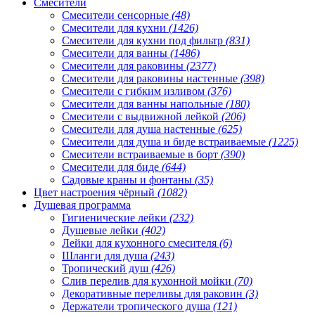
Смесители
Смесители сенсорные
(48)
Смесители для кухни
(1426)
Смесители для кухни под фильтр
(831)
Смесители для ванны
(1486)
Смесители для раковины
(2377)
Смесители для раковины настенные
(398)
Смесители с гибким изливом
(376)
Смесители для ванны напольные
(180)
Смесители с выдвижной лейкой
(206)
Смесители для душа настенные
(625)
Смесители для душа и биде встраиваемые
(1225)
Смесители встраиваемые в борт
(390)
Смесители для биде
(644)
Садовые краны и фонтаны
(35)
Цвет настроения чёрный
(1082)
Душевая программа
Гигиенические лейки
(232)
Душевые лейки
(402)
Лейки для кухонного смесителя
(6)
Шланги для душа
(243)
Тропический душ
(426)
Слив перелив для кухонной мойки
(70)
Декоративные переливы для раковин
(3)
Держатели тропического душа
(121)