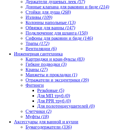
Держатели душевых леек
(57)
Донные клапана для раковин и биде
(214)
Стойки для душа
(268)
Изливы
(109)
Колонны напольные
(13)
Обвязки для ванны
(147)
Подключение для шланга
(150)
Сифоны для раковин и биде
(146)
Трапы
(172)
Вентиляции
(6)
Инженерная сантехника
Картриджи и кран-буксы
(83)
Гибкие подводки
(3)
Краны
(27)
Манжеты и прокладки
(1)
Отражатели и эксцентрики
(39)
Фитинги
Резьбовые
(5)
Для МП труб
(0)
Для PPR труб
(0)
Для полотенцесушителей
(0)
Счетчики
(2)
Муфты
(18)
Аксессуары для ванной и кухни
Бумагодержатели
(336)