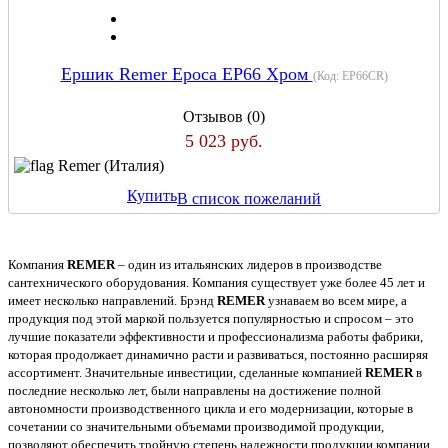
Ершик Remer Epoca EP66 Хром
(Код:
EP66CR
)
Отзывов (0)
5 023 руб.
Remer (Италия)
Купить
В список пожеланий
Компания
REMER
– один из итальянских лидеров в производстве
сантехнического оборудования. Компания существует уже более 45 лет и
имеет несколько направлений. Брэнд
REMER
узнаваем во всем мире, а
продукция под этой маркой пользуется популярностью и спросом – это
лучшие показатели эффективности и профессионализма работы фабрики,
которая продолжает динамично расти и развиваться, постоянно расширяя
ассортимент. Значительные инвестиции, сделанные компанией
REMER
в
последние несколько лет, были направлены на достижение полной
автономности производственного цикла и его модернизации, которые в
сочетании со значительными объемами производимой продукции,
позволяют обеспечить тройную степень надежности продукции компании