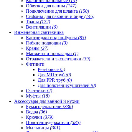
Колонны напольные
(13)
Обвязки для ванны
(147)
Подключение для шланга
(150)
Сифоны для раковин и биде
(146)
Трапы
(172)
Вентиляции
(6)
Инженерная сантехника
Картриджи и кран-буксы
(83)
Гибкие подводки
(3)
Краны
(27)
Манжеты и прокладки
(1)
Отражатели и эксцентрики
(39)
Фитинги
Резьбовые
(5)
Для МП труб
(0)
Для PPR труб
(0)
Для полотенцесушителей
(0)
Счетчики
(2)
Муфты
(18)
Аксессуары для ванной и кухни
Бумагодержатели
(336)
Ведра
(36)
Крючки
(379)
Полотенцедержатели
(585)
Мыльницы
(301)