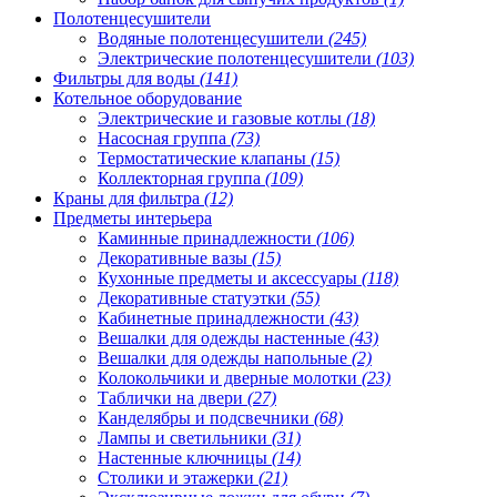
Полотенцесушители
Водяные полотенцесушители
(245)
Электрические полотенцесушители
(103)
Фильтры для воды
(141)
Котельное оборудование
Электрические и газовые котлы
(18)
Насосная группа
(73)
Термостатические клапаны
(15)
Коллекторная группа
(109)
Краны для фильтра
(12)
Предметы интерьера
Каминные принадлежности
(106)
Декоративные вазы
(15)
Кухонные предметы и аксессуары
(118)
Декоративные статуэтки
(55)
Кабинетные принадлежности
(43)
Вешалки для одежды настенные
(43)
Вешалки для одежды напольные
(2)
Колокольчики и дверные молотки
(23)
Таблички на двери
(27)
Канделябры и подсвечники
(68)
Лампы и светильники
(31)
Настенные ключницы
(14)
Столики и этажерки
(21)