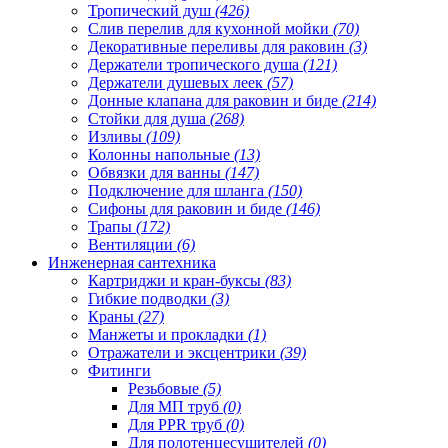
Тропический душ
(426)
Слив перелив для кухонной мойки
(70)
Декоративные переливы для раковин
(3)
Держатели тропического душа
(121)
Держатели душевых леек
(57)
Донные клапана для раковин и биде
(214)
Стойки для душа
(268)
Изливы
(109)
Колонны напольные
(13)
Обвязки для ванны
(147)
Подключение для шланга
(150)
Сифоны для раковин и биде
(146)
Трапы
(172)
Вентиляции
(6)
Инженерная сантехника
Картриджи и кран-буксы
(83)
Гибкие подводки
(3)
Краны
(27)
Манжеты и прокладки
(1)
Отражатели и эксцентрики
(39)
Фитинги
Резьбовые
(5)
Для МП труб
(0)
Для PPR труб
(0)
Для полотенцесушителей
(0)