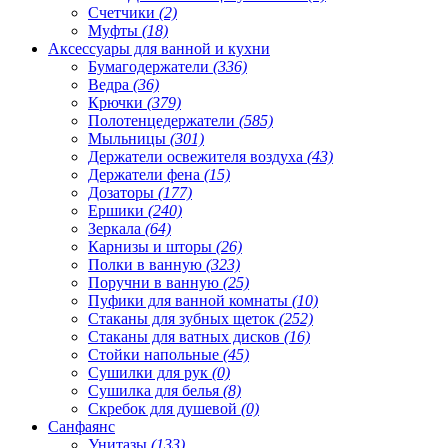
Счетчики
(2)
Муфты
(18)
Аксессуары для ванной и кухни
Бумагодержатели
(336)
Ведра
(36)
Крючки
(379)
Полотенцедержатели
(585)
Мыльницы
(301)
Держатели освежителя воздуха
(43)
Держатели фена
(15)
Дозаторы
(177)
Ершики
(240)
Зеркала
(64)
Карнизы и шторы
(26)
Полки в ванную
(323)
Поручни в ванную
(25)
Пуфики для ванной комнаты
(10)
Стаканы для зубных щеток
(252)
Стаканы для ватных дисков
(16)
Стойки напольные
(45)
Сушилки для рук
(0)
Сушилка для белья
(8)
Скребок для душевой
(0)
Санфаянс
Унитазы
(133)