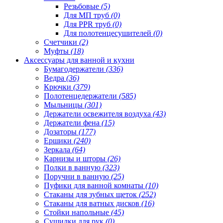
Резьбовые
(5)
Для МП труб
(0)
Для PPR труб
(0)
Для полотенцесушителей
(0)
Счетчики
(2)
Муфты
(18)
Аксессуары для ванной и кухни
Бумагодержатели
(336)
Ведра
(36)
Крючки
(379)
Полотенцедержатели
(585)
Мыльницы
(301)
Держатели освежителя воздуха
(43)
Держатели фена
(15)
Дозаторы
(177)
Ершики
(240)
Зеркала
(64)
Карнизы и шторы
(26)
Полки в ванную
(323)
Поручни в ванную
(25)
Пуфики для ванной комнаты
(10)
Стаканы для зубных щеток
(252)
Стаканы для ватных дисков
(16)
Стойки напольные
(45)
Сушилки для рук
(0)