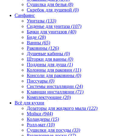
Сушилка для белья
(8)
Скребок для душевой
(0)
Санфаянс
Унитазы
(133)
Сиденье для унитаза
(107)
Бачки для унитазов
(40)
Биде
(28)
Ванны
(65)
Раковины
(126)
Душевые кабины
(0)
Шторки для ванны
(0)
Поддоны для душа
(1)
Колонны для раковин
(11)
Консоли для раковины
(0)
Писсуары
(0)
Системы инсталляции
(24)
Клавиши инсталляции
(71)
Комплектующие
(20)
Всё для кухни
Дозаторы для жидкого мыла
(122)
Мойки
(944)
Коландеры
(15)
Ролл-мат
(10)
Сушилки для посуды
(33)
Разделочные доски
(37)