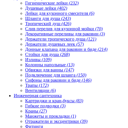
Гигиенические лейки
(232)
Душевые лейки
(402)
Лейки для кухонного смесителя
(6)
Шланги для душа
(243)
Тропический душ
(426)
Слив перелив для кухонной мойки
(70)
Декоративные переливы для раковин
(3)
Держатели тропического душа
(121)
Держатели душевых леек
(57)
Донные клапана для раковин и биде
(214)
Стойки для душа
(268)
Изливы
(109)
Колонны напольные
(13)
Обвязки для ванны
(147)
Подключение для шланга
(150)
Сифоны для раковин и биде
(146)
Трапы
(172)
Вентиляции
(6)
Инженерная сантехника
Картриджи и кран-буксы
(83)
Гибкие подводки
(3)
Краны
(27)
Манжеты и прокладки
(1)
Отражатели и эксцентрики
(39)
Фитинги