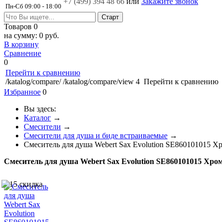
+7 (499)
394 48 66
или
Закажите звонок
Пн-Сб 09:00 - 18:00
Товаров
0
на сумму:
0 руб.
В корзину
Сравнение
0
Перейти к сравнению
/katalog/compare/
/katalog/compare/view
4
Перейти к сравнению
Избранное
0
Вы здесь:
Каталог
→
Смесители
→
Смесители для душа и биде встраиваемые
→
Смеситель для душа Webert Sax Evolution SE860101015 Х
Смеситель для душа Webert Sax Evolution SE860101015 Хро