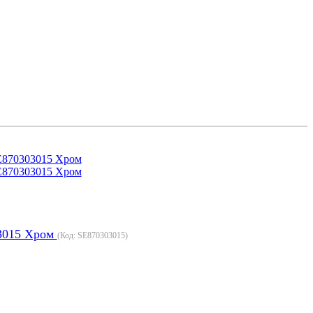
03015 Хром
(Код:
SE870303015
)