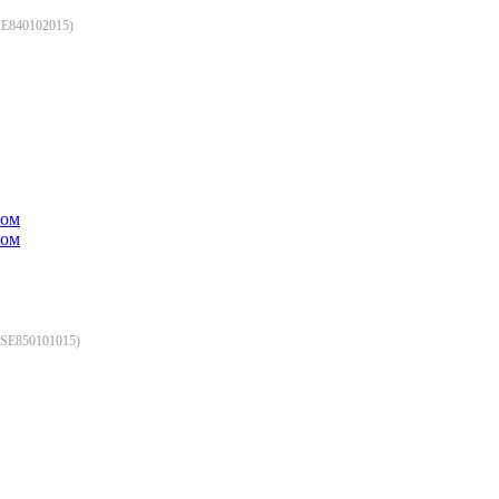
E840102015
)
SE850101015
)