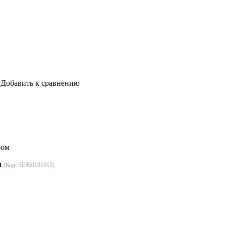
Добавить к сравнению
ром
м
(Код:
SE860101015
)