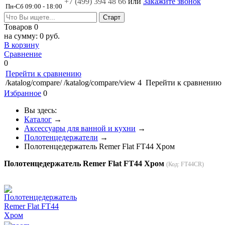
+7 (499)
394 48 66
или
Закажите звонок
Пн-Сб 09:00 - 18:00
Товаров
0
на сумму:
0 руб.
В корзину
Сравнение
0
Перейти к сравнению
/katalog/compare/
/katalog/compare/view
4
Перейти к сравнению
Избранное
0
Вы здесь:
Каталог
→
Аксессуары для ванной и кухни
→
Полотенцедержатели
→
Полотенцедержатель Remer Flat FT44 Хром
Полотенцедержатель Remer Flat FT44 Хром
(Код:
FT44CR
)