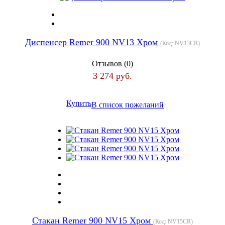
Диспенсер Remer 900 NV13 Хром
(Код:
NV13CR
)
Отзывов (0)
3 274 руб.
Купить
В список пожеланий
Стакан Remer 900 NV15 Хром
(Код:
NV15CR
)