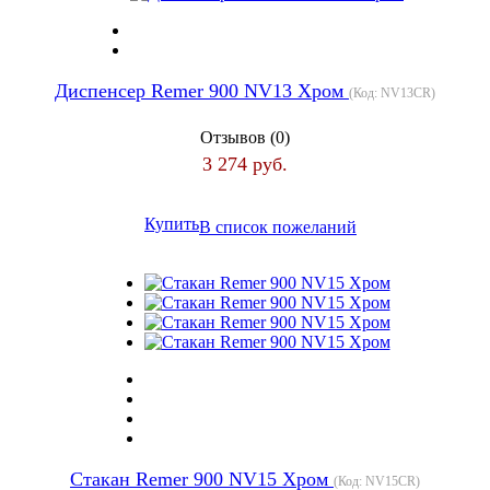
Диспенсер Remer 900 NV13 Хром
(Код:
NV13CR
)
Отзывов (0)
3 274 руб.
Купить
В список пожеланий
Стакан Remer 900 NV15 Хром
(Код:
NV15CR
)