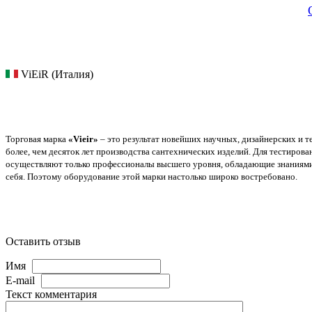
ViEiR (Италия)
Торговая марка
«Vieir»
– это результат новейших научных, дизайнерских и т
более, чем десяток лет производства сантехнических изделий. Для тестиров
осуществляют только профессионалы высшего уровня, обладающие знаниями и
себя. Поэтому оборудование этой марки настолько широко востребовано.
Оставить отзыв
Имя
E-mail
Текст комментария