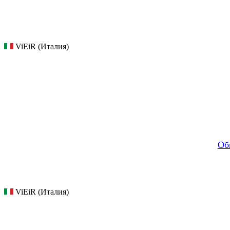
ViEiR (Италия)
Об
ViEiR (Италия)