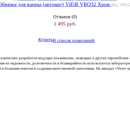
Обвязка для ванны (автомат) ViEiR VRQ32 Хром
(Код:
VRQ3
Отзывов (0)
1 495 руб.
Купить
В список пожеланий
ехнических разработок ведущих итальянских, немецких и других европейских 
ания их надежности, долговечности и безаварийности используются лаборатор
 большим опытом в создании качественной сантехники. На заводах «Vieir» пра