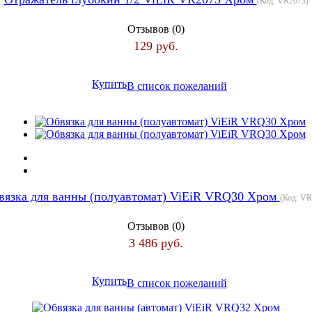
(Код:
VR2073
)
Отзывов (0)
129 руб.
Купить
В список пожеланий
вязка для ванны (полуавтомат) ViEiR VRQ30 Хром
(Код:
VR
Отзывов (0)
3 486 руб.
Купить
В список пожеланий