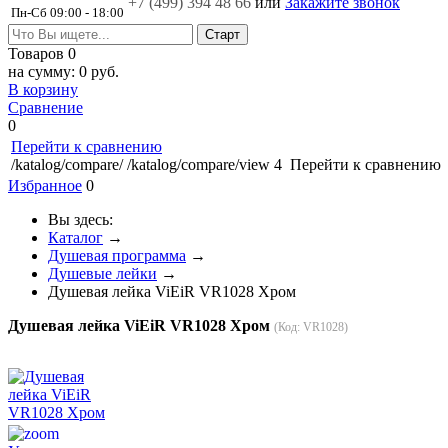
+7 (499)
394 48 66
или
Закажите звонок
Пн-Сб 09:00 - 18:00
Товаров
0
на сумму:
0 руб.
В корзину
Сравнение
0
Перейти к сравнению
/katalog/compare/
/katalog/compare/view
4
Перейти к сравнению
Избранное
0
Вы здесь:
Каталог
→
Душевая программа
→
Душевые лейки
→
Душевая лейка ViEiR VR1028 Хром
Душевая лейка ViEiR VR1028 Хром
(Код:
VR1028
)