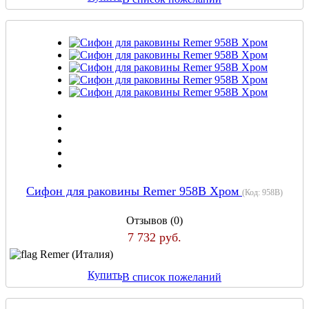
Сифон для раковины Remer 958B Хром
(Код:
958B
)
Отзывов (0)
7 732 руб.
Remer (Италия)
Купить
В список пожеланий