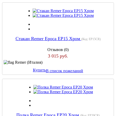
Стакан Remer Epoca EP15 Хром
(Код:
EP15CR
)
Отзывов (0)
3 015 руб.
Remer (Италия)
Купить
В список пожеланий
Полка Remer Epoca EP20 Хром
(Код:
EP20CR
)