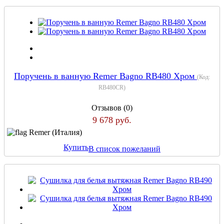
Поручень в ванную Remer Bagno RB480 Хром
(Код:
RB480CR
)
Отзывов (0)
9 678 руб.
Remer (Италия)
Купить
В список пожеланий