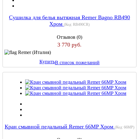
Сушилка для белья вытяжная Remer Bagno RB490
Хром
(Код:
RB490CR
)
Отзывов (0)
3 770 руб.
Remer (Италия)
Купить
В список пожеланий
Кран смывной педальный Remer 66MP Хром
(Код:
66MP
)