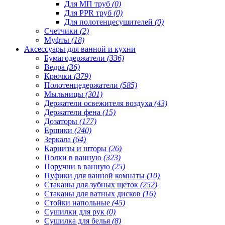
Для МП труб
(0)
Для PPR труб
(0)
Для полотенцесушителей
(0)
Счетчики
(2)
Муфты
(18)
Аксессуары для ванной и кухни
Бумагодержатели
(336)
Ведра
(36)
Крючки
(379)
Полотенцедержатели
(585)
Мыльницы
(301)
Держатели освежителя воздуха
(43)
Держатели фена
(15)
Дозаторы
(177)
Ершики
(240)
Зеркала
(64)
Карнизы и шторы
(26)
Полки в ванную
(323)
Поручни в ванную
(25)
Пуфики для ванной комнаты
(10)
Стаканы для зубных щеток
(252)
Стаканы для ватных дисков
(16)
Стойки напольные
(45)
Сушилки для рук
(0)
Сушилка для белья
(8)