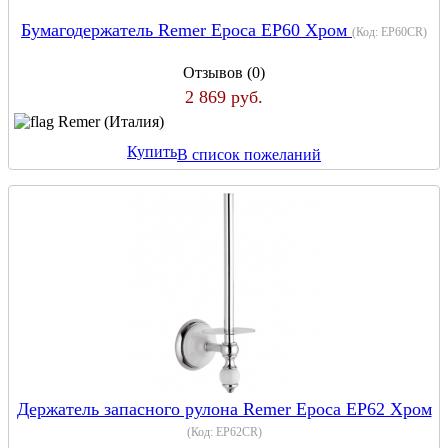
Бумагодержатель Remer Epoca EP60 Хром
(Код:
EP60CR
)
Отзывов (0)
2 869 руб.
Remer (Италия)
Купить
В список пожеланий
Держатель запасного рулона Remer Epoca EP62 Хром
(Код:
EP62CR
)