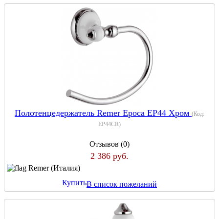
Полотенцедержатель Remer Epoca EP44 Хром
(Код:
EP44CR
)
Отзывов (0)
2 386 руб.
Remer (Италия)
Купить
В список пожеланий