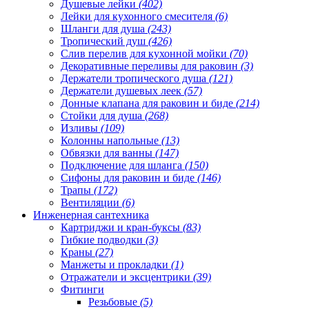
Душевые лейки
(402)
Лейки для кухонного смесителя
(6)
Шланги для душа
(243)
Тропический душ
(426)
Слив перелив для кухонной мойки
(70)
Декоративные переливы для раковин
(3)
Держатели тропического душа
(121)
Держатели душевых леек
(57)
Донные клапана для раковин и биде
(214)
Стойки для душа
(268)
Изливы
(109)
Колонны напольные
(13)
Обвязки для ванны
(147)
Подключение для шланга
(150)
Сифоны для раковин и биде
(146)
Трапы
(172)
Вентиляции
(6)
Инженерная сантехника
Картриджи и кран-буксы
(83)
Гибкие подводки
(3)
Краны
(27)
Манжеты и прокладки
(1)
Отражатели и эксцентрики
(39)
Фитинги
Резьбовые
(5)