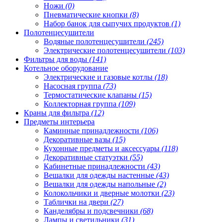
Ножи
(0)
Пневматические кнопки
(8)
Набор банок для сыпучих продуктов
(1)
Полотенцесушители
Водяные полотенцесушители
(245)
Электрические полотенцесушители
(103)
Фильтры для воды
(141)
Котельное оборудование
Электрические и газовые котлы
(18)
Насосная группа
(73)
Термостатические клапаны
(15)
Коллекторная группа
(109)
Краны для фильтра
(12)
Предметы интерьера
Каминные принадлежности
(106)
Декоративные вазы
(15)
Кухонные предметы и аксессуары
(118)
Декоративные статуэтки
(55)
Кабинетные принадлежности
(43)
Вешалки для одежды настенные
(43)
Вешалки для одежды напольные
(2)
Колокольчики и дверные молотки
(23)
Таблички на двери
(27)
Канделябры и подсвечники
(68)
Лампы и светильники
(31)